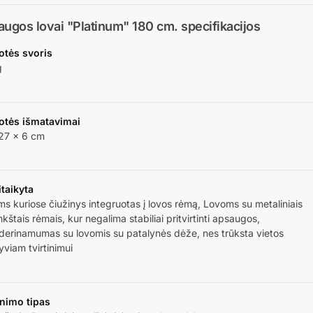
ugos lovai "Platinum" 180 cm.
specifikacijos
otės svoris
g
otės išmatavimai
27 × 6 cm
taikyta
s kuriose čiužinys integruotas į lovos rėmą, Lovoms su metaliniais
nkštais rėmais, kur negalima stabiliai pritvirtinti apsaugos,
erinamumas su lovomis su patalynės dėže, nes trūksta vietos
yviam tvirtinimui
inimo tipas