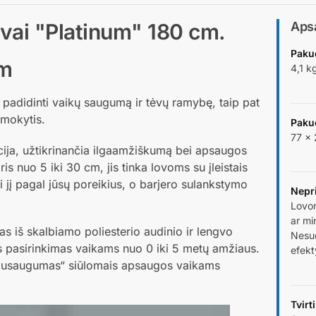
vai "Platinum" 180 cm.
Apsa
Paku
cm
4,1 k
 padidinti vaikų saugumą ir tėvų ramybę, taip pat
r mokytis.
Paku
77 × 
kcija, užtikrinančia ilgaamžiškumą bei apsaugos
ris nuo 5 iki 30 cm, jis tinka lovoms su įleistais
ti jį pagal jūsų poreikius, o barjero sulankstymo
Nepri
Lovom
ar mi
iš skalbiamo poliesterio audinio ir lengvo
Nesud
s pasirinkimas vaikams nuo 0 iki 5 metų amžiaus.
efekt
ikusaugumas“ siūlomais apsaugos vaikams
Tvirt