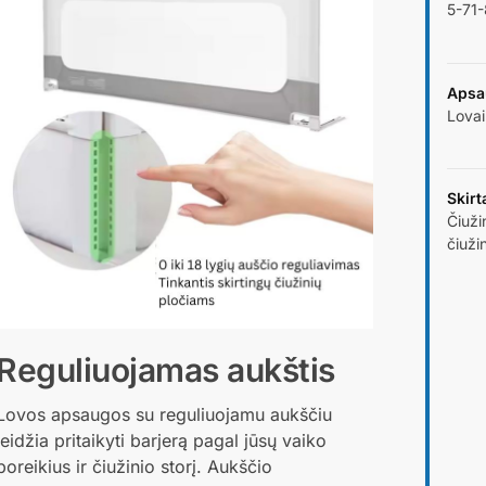
5-71-
Apsa
Lovai
Skirt
Čiuži
čiuži
Reguliuojamas aukštis
Lovos apsaugos su reguliuojamu aukščiu
leidžia pritaikyti barjerą pagal jūsų vaiko
poreikius ir čiužinio storį. Aukščio