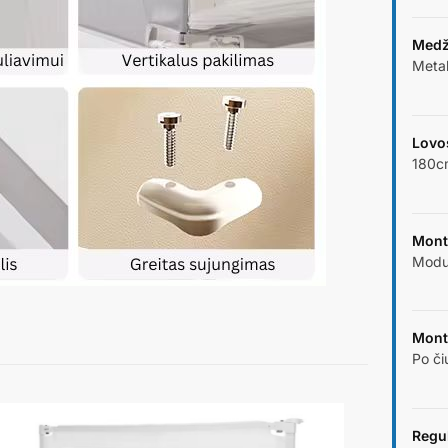
Medž
Metal
Lovo
180c
Mont
Modul
Mont
Po či
Regu