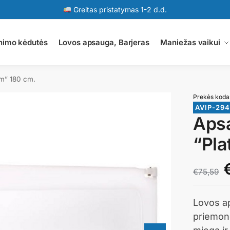
Greitas pristatymas 1-2 d.d.
nimo kėdutės
Lovos apsauga, Barjeras
Maniežas vaikui
um” 180 cm.
Prekės koda
AVIP-29
Apsa
“Pla
€
75,59
Lovos ap
priemonė