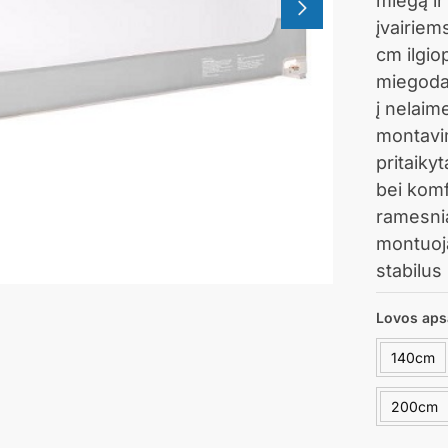
miegą ir
įvairiem
cm ilgio
miegodam
į nelaime
montavim
pritaiky
bei komf
ramesnia
montuoja
stabilus 
Lovos aps
140cm
200cm