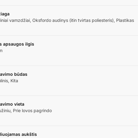
iaga
iniai vamzdžiai, Oksfordo audinys (itin tvirtas poliesteris), Plastikas
s apsaugos ilgis
m
avimo būdas
inis, Kita
avimo vieta
užiniu, Prie lovos pagrindo
liuojamas aukštis