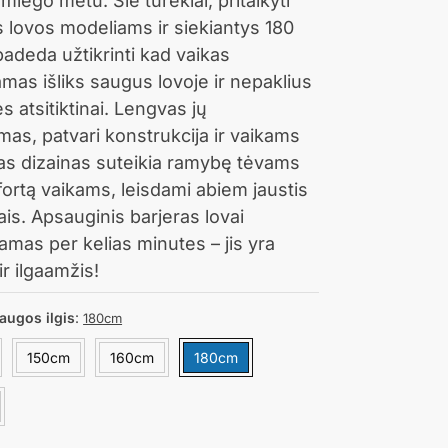
 miego metu. Šie turėklai, pritaikyti
s lovos modeliams ir siekiantys 180
padeda užtikrinti kad vaikas
as išliks saugus lovoje ir nepaklius
s atsitiktinai. Lengvas jų
as, patvari konstrukcija ir vaikams
tas dizainas suteikia ramybę tėvams
ortą vaikams, leisdami abiem jaustis
is. Apsauginis barjeras lovai
mas per kelias minutes – jis yra
ir ilgaamžis!
augos ilgis
:
180cm
150cm
160cm
180cm