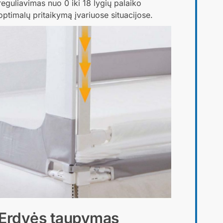
reguliavimas nuo 0 iki 18 lygių palaiko
optimalų pritaikymą įvariuose situacijose.
Erdvės taupymas