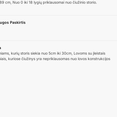
89 cm, Nuo 0 iki 18 lygių priklausomai nuo čiužinio storio.
ugos Paskirtis
a
niams, kurių storis siekia nuo 5cm iki 30cm, Lovoms su įleistais
niais, kuriose čiužinys yra nepriklausomas nuo lovos konstrukcijos