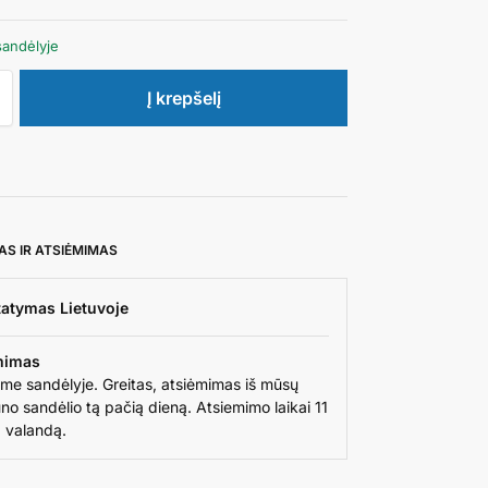
andėlyje
Į krepšelį
AS IR ATSIĖMIMAS
tatymas Lietuvoje
mimas
ime sandėlyje. Greitas, atsiėmimas iš mūsų
no sandėlio tą pačią dieną. Atsiemimo laikai 11
9 valandą.