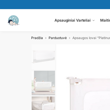
Paieška
Apsauginiai Varteliai
Maiti
Pradžia
Parduotuvė
Apsaugos lovai “Platin