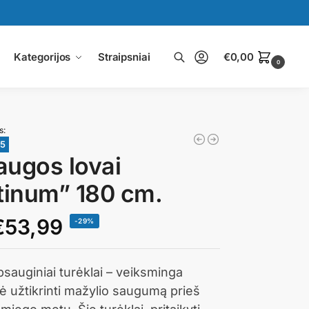
Kategorijos
Straipsniai
€
0,00
0
Ieškoti
s:
45
ugos lovai
tinum” 180 cm.
€
53,99
-29%
sauginiai turėklai – veiksminga
 užtikrinti mažylio saugumą prieš