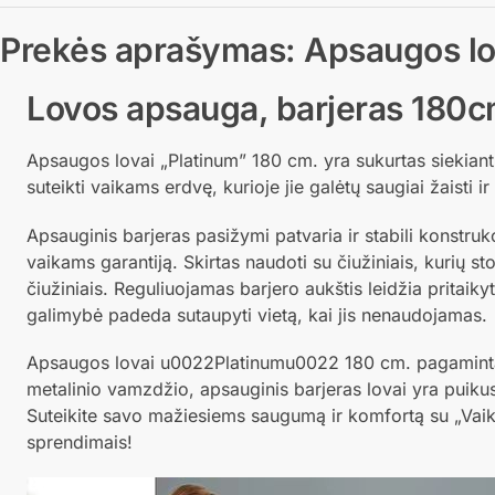
Prekės aprašymas: Apsaugos lo
Lovos apsauga, barjeras 180
Apsaugos lovai „Platinum” 180 cm. yra sukurtas siekiant
suteikti vaikams erdvę, kurioje jie galėtų saugiai žaisti i
Apsauginis barjeras pasižymi patvaria ir stabili konstru
vaikams garantiją. Skirtas naudoti su čiužiniais, kurių sto
čiužiniais. Reguliuojamas barjero aukštis leidžia pritaiky
galimybė padeda sutaupyti vietą, kai jis nenaudojamas.
Apsaugos lovai u0022Platinumu0022 180 cm. pagamintas 
metalinio vamzdžio, apsauginis barjeras lovai yra puiku
Suteikite savo mažiesiems saugumą ir komfortą su „Va
sprendimais!