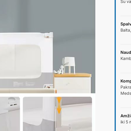
Su va
Spal
Balta,
Naud
Kamb
Komp
Pakra
Medsr
Amži
iki 5