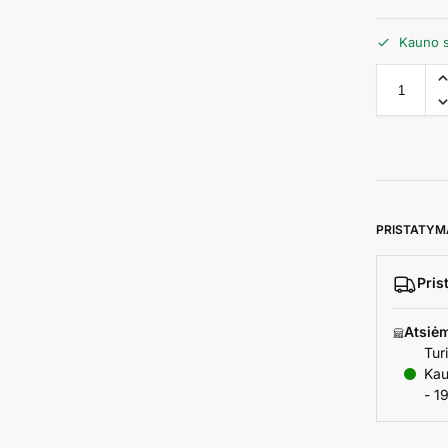
Kauno s
PRISTATYM
Pris
Atsiė
Tur
Kau
- 1