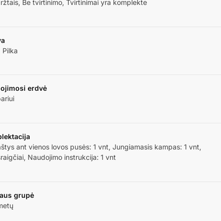
ržtais, Be tvirtinimo, Tvirtinimai yra komplekte
va
 Pilka
ojimosi erdvė
ariui
lektacija
štys ant vienos lovos pusės: 1 vnt, Jungiamasis kampas: 1 vnt,
aigčiai, Naudojimo instrukcija: 1 vnt
aus grupė
 metų