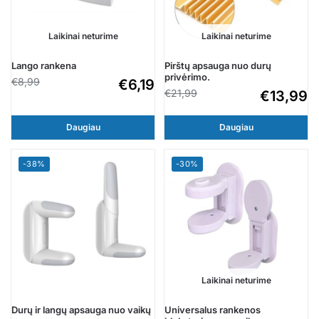
Laikinai neturime
Laikinai neturime
Lango rankena
Pirštų apsauga nuo durų
privėrimo.
€
8,99
€
6,19
€
21,99
€
13,99
Daugiau
Daugiau
-38%
-30%
Laikinai neturime
Durų ir langų apsauga nuo vaikų
Universalus rankenos