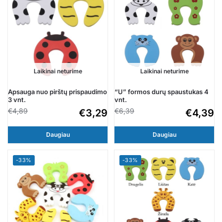
Laikinai neturime
Laikinai neturime
Apsauga nuo pirštų prispaudimo
“U” formos durų spaustukas 4
3 vnt.
vnt.
€
4,89
€
6,39
€
3,29
€
4,39
Daugiau
Daugiau
-33%
-33%