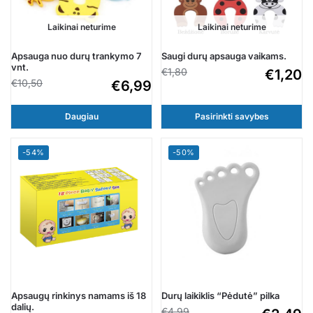
Laikinai neturime
Laikinai neturime
Apsauga nuo durų trankymo 7
Saugi durų apsauga vaikams.
vnt.
€
1,80
€
1,20
€
10,50
€
6,99
Daugiau
Pasirinkti savybes
-54%
-50%
Apsaugų rinkinys namams iš 18
Durų laikiklis “Pėdutė” pilka
dalių.
€
4,99