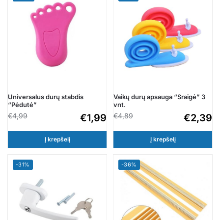
Universalus durų stabdis
Vaikų durų apsauga “Sraigė” 3
“Pėdutė”
vnt.
€
4,99
€
4,89
€
1,99
€
2,39
Į krepšelį
Į krepšelį
-31%
-36%