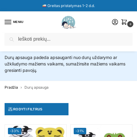
Greitas pristatymas 1-2 d.d.
MENIU
0
Ieškoti
Durų apsauga
Durų apsauga padeda apsauganti nuo durų uždarymo ar
užkliudymo mažiems vaikams, sumažinsite mažiems vaikams
gresianti pavojų.
Pradžia
Durų apsauga
RODYTI FILTRUS
-33%
-31%