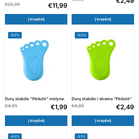
€
2,49
€
25,99
€
11,99
Į krepšelį
Į krepšelį
-60%
-50%
Durų stabdis “Pėdutė” mėlyna.
Durų stabdis / atrama “Pėdutė”
€
4,99
€
4,99
€
1,99
€
2,49
Į krepšelį
Į krepšelį
-60%
-51%