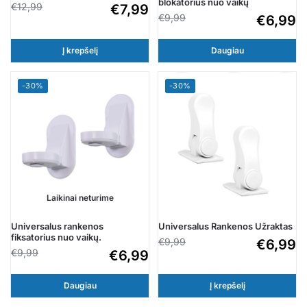
blokatorius nuo vaikų
€
12,99
€
7,99
€
9,99
€
6,99
Į krepšelį
Daugiau
-30%
-30%
Laikinai neturime
Universalus rankenos
Universalus Rankenos Užraktas
fiksatorius nuo vaikų.
€
9,99
€
6,99
€
9,99
€
6,99
Daugiau
Į krepšelį