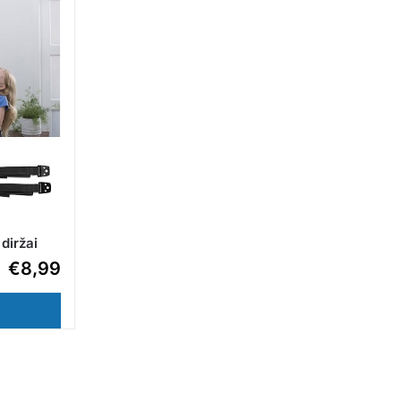
diržai
€
8,99