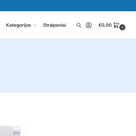
Kategorijos
Straipsniai
€
0,00
0
Ieškoti