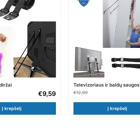
diržai
Televizoriaus ir baldų saugos 
€
12,99
€
9,59
Į krepšelį
Į krepšelį