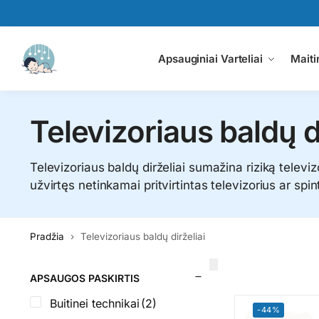
Paieška
Apsauginiai Varteliai
Maiti
Televizoriaus baldų di
Televizoriaus baldų dirželiai sumažina riziką televizo
užvirtęs netinkamai pritvirtintas televizorius ar spin
Pradžia
Televizoriaus baldų dirželiai
APSAUGOS PASKIRTIS
Buitinei technikai
(2)
-44%