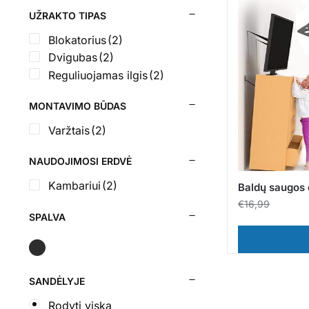
UŽRAKTO TIPAS
Blokatorius
(2)
Dvigubas
(2)
Reguliuojamas ilgis
(2)
MONTAVIMO BŪDAS
Varžtais
(2)
NAUDOJIMOSI ERDVĖ
Kambariui
(2)
Baldų saugos 
€
16,99
SPALVA
SANDĖLYJE
Rodyti viską