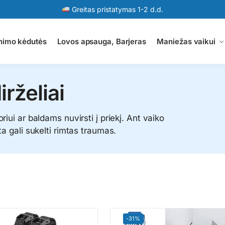
Greitas pristatymas 1-2 d.d.
nimo kėdutės
Lovos apsauga, Barjeras
Maniežas vaikui
rželiai
riui ar baldams nuvirsti į priekį. Ant vaiko
ta gali sukelti rimtas traumas.
-31%