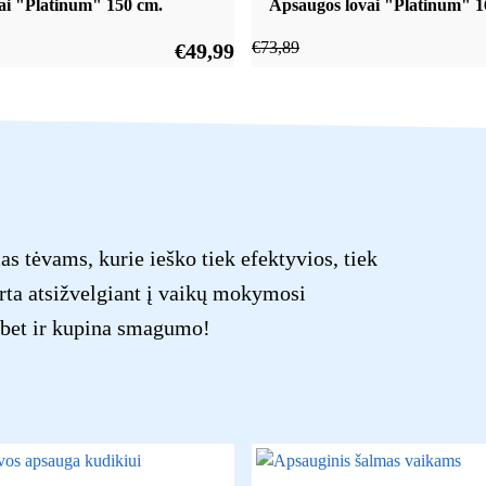
ai "Platinum" 150 cm.
Apsaugos lovai "Platinum" 1
€
73,89
€
49,99
 tėvams, kurie ieško tiek efektyvios, tiek
ta atsižvelgiant į vaikų mokymosi
, bet ir kupina smagumo!