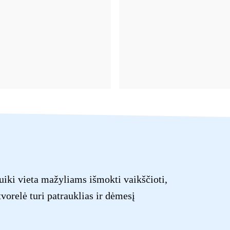
uiki vieta mažyliams išmokti vaikščioti,
orelė turi patrauklias ir dėmesį