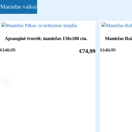
Maniežas vaikui
Apsauginė tvorelė, maniežas 150x180 cm.
Maniežas Rož
€
140,99
€
140,99
€
74,99