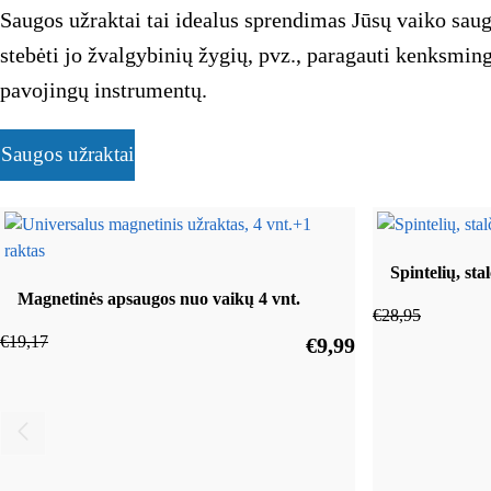
Saugos užraktai tai idealus sprendimas Jūsų vaiko saug
stebėti jo žvalgybinių žygių, pvz., paragauti kenksmi
pavojingų instrumentų.
Saugos užraktai
Spintelių, sta
Magnetinės apsaugos nuo vaikų 4 vnt.
€
28,95
€
19,17
€
9,99