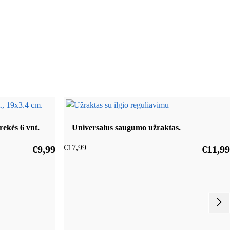
rekės 6 vnt.
Universalus saugumo užraktas.
€
17,99
€
9,99
€
11,99