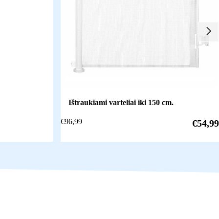
Ištraukiami varteliai iki 150 cm.
€
96,99
€
54,99