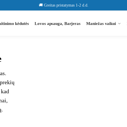
🚚 Greitas pristatymas 1-2 d.d.
itinimo kėdutės
Lovos apsauga, Barjeras
Maniežas vaikui
e
as.
 prekių
 kad
mai,
ą.