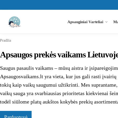
Paieška
Apsauginiai Varteliai
Ma
Pradžia
Apsaugos prekės vaikams Lietuvoj
Saugus pasaulis vaikams – mūsų aistra ir įsipareigojim
Apsaugosvaikams.lt yra vieta, kur jus gali rasti įvairių
tokių kaip vaikų saugumui užtikrinti. Mes suprantame,
vaikų sauga yra svarbiausias prioritetas kiekvienai šei
todėl siūlome platų aukštos kokybės prekių asortiment
Parduotuvė