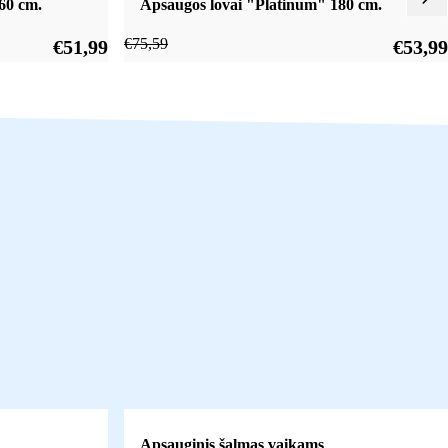
60 cm.
Apsaugos lovai "Platinum" 180 cm.
€
75,59
€
51,99
€
53,99
Apsauginis šalmas vaikams