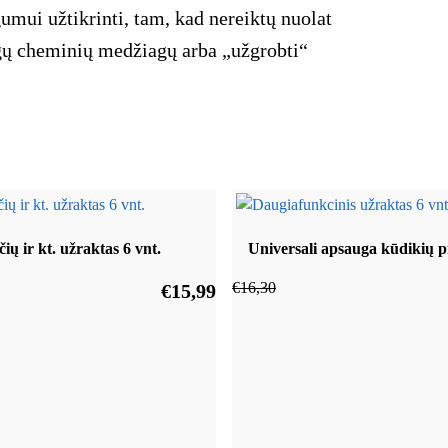
umui užtikrinti, tam, kad nereiktų nuolat
ngų cheminių medžiagų arba „užgrobti“
lčių ir kt. užraktas 6 vnt.
Universali apsauga kūdikių p
€
16,30
€
15,99