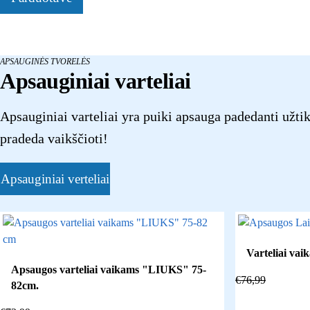
APSAUGINĖS TVORELĖS
Apsauginiai varteliai
Apsauginiai varteliai yra puiki apsauga padedanti užti
pradeda vaikščioti!
Apsauginiai verteliai
Varteliai va
Apsaugos varteliai vaikams "LIUKS" 75-
€
76,99
82cm.