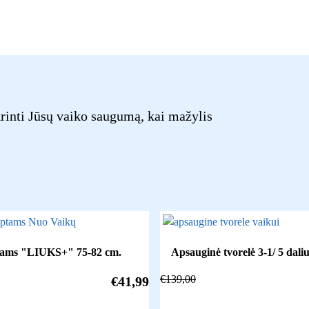
krinti Jūsų vaiko saugumą, kai mažylis
ikams "LIUKS+" 75-82 cm.
Apsauginė tvorelė 3-1/ 5 daliu
€
139,00
€
41,99