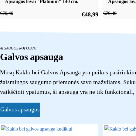
Apsaugos lovai "Platinum" 140 cm.
Apsaugos lov
€
70,49
€
70,49
€
48,99
APSAUGOS ROPOJANT
Galvos apsauga
Mūsų Kaklo bei Galvos Apsauga yra puikus pasirinkimas
žaismingos saugumo priemonės savo mažyliams. Sukur
vaikščioti ypatumus, ši apsauga yra ne tik funkcionali
Galvos apsaugos