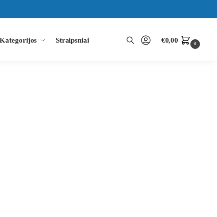
Kategorijos
Straipsniai
€
0,00
0
Ieškoti