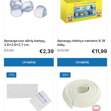
Apsauga nuo aštrių kampų,
Apsaugų rinkinys namams iš 18
3.6×3.6×2.7 cm.
dalių.
€
3,69
€
25,99
€
2,39
€
11,99
Į krepšelį
Į krepšelį
-17%
-36%