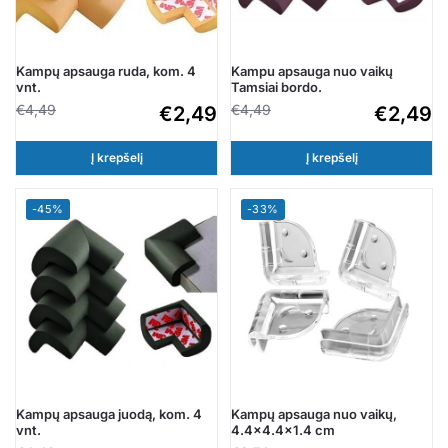
Kampų apsauga ruda, kom. 4
Kampu apsauga nuo vaikų
vnt.
Tamsiai bordo.
€
4,49
€
4,49
€
2,49
€
2,49
Į krepšelį
Į krepšelį
-45%
-33%
Kampų apsauga juodą, kom. 4
Kampų apsauga nuo vaikų,
vnt.
4.4×4.4×1.4 cm