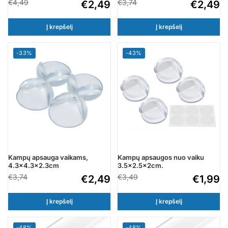
€
4,49
€
3,74
€
2,49
€
2,49
Į krepšelį
Į krepšelį
-33%
-43%
Kampų apsauga vaikams,
Kampų apsaugos nuo vaiku
4.3×4.3×2.3cm
3.5×2.5x2cm.
€
3,74
€
3,49
€
2,49
€
1,99
Į krepšelį
Į krepšelį
-48%
-48%