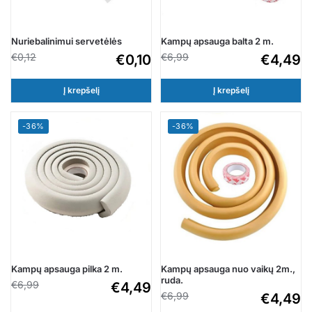
Nuriebalinimui servetėlės
Kampų apsauga balta 2 m.
€
0,12
€
6,99
€
0,10
€
4,49
Į krepšelį
Į krepšelį
-36%
-36%
Kampų apsauga pilka 2 m.
Kampų apsauga nuo vaikų 2m.,
ruda.
€
6,99
€
4,49
€
6,99
€
4,49