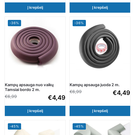
Į krepšelį
Į krepšelį
-36%
-36%
Kampų apsauga nuo vaikų
Kampų apsauga juoda 2 m.
Tamsiai bordo 2 m.
€
6,99
€
4,49
€
6,99
€
4,49
Į krepšelį
Į krepšelį
-45%
-45%