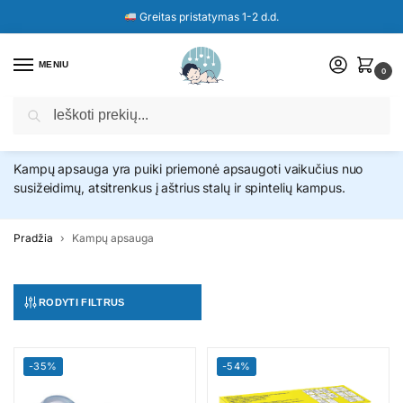
Greitas pristatymas 1-2 d.d.
MENIU
0
Ieškoti
Kampų apsauga
Kampų apsauga yra puiki priemonė apsaugoti vaikučius nuo
susižeidimų, atsitrenkus į aštrius stalų ir spintelių kampus.
Pradžia
Kampų apsauga
RODYTI FILTRUS
-35%
-54%