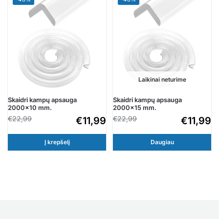
Laikinai neturime
Skaidri kampų apsauga
Skaidri kampų apsauga
2000×10 mm.
2000×15 mm.
€
22,99
€
22,99
€
11,99
€
11,99
Į krepšelį
Daugiau