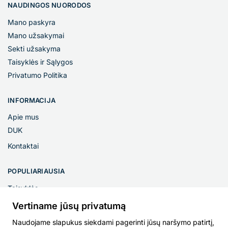
NAUDINGOS NUORODOS
Mano paskyra
Mano užsakymai
Sekti užsakyma
Taisyklės ir Sąlygos
Privatumo Politika
INFORMACIJA
Apie mus
DUK
Kontaktai
POPULIARIAUSIA
Taisyklės
Privatumo Politika
Vertiname jūsų privatumą
Naudojame slapukus siekdami pagerinti jūsų naršymo patirtį,