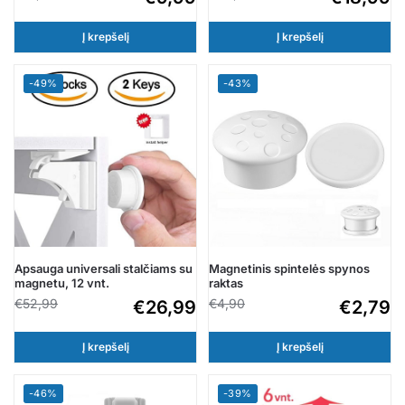
Į krepšelį
Į krepšelį
-49%
-43%
Apsauga universali stalčiams su
Magnetinis spintelės spynos
magnetu, 12 vnt.
raktas
€
52,99
€
4,90
€
26,99
€
2,79
Į krepšelį
Į krepšelį
-46%
-39%