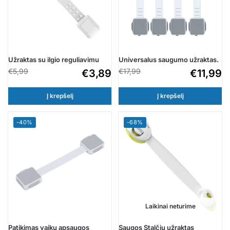
Užraktas su ilgio reguliavimu
Universalus saugumo užraktas.
€
5,99
€
17,99
€
3,89
€
11,99
Į krepšelį
Į krepšelį
-40%
-68%
Laikinai neturime
Patikimas vaikų apsaugos
Saugos Stalčių užraktas