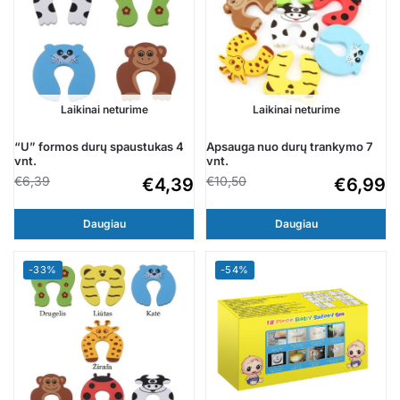
Laikinai neturime
Laikinai neturime
“U” formos durų spaustukas 4
Apsauga nuo durų trankymo 7
vnt.
vnt.
€
6,39
€
10,50
€
4,39
€
6,99
Daugiau
Daugiau
-33%
-54%