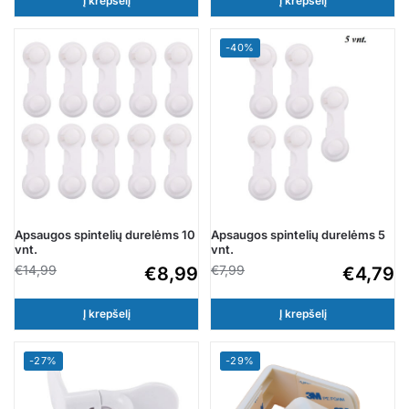
Į krepšelį
Į krepšelį
-40%
Apsaugos spintelių durelėms 10
Apsaugos spintelių durelėms 5
vnt.
vnt.
€
14,99
€
7,99
€
8,99
€
4,79
Į krepšelį
Į krepšelį
-27%
-29%