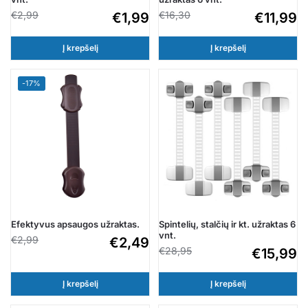
€
2,99
€
16,30
€
1,99
€
11,99
Į krepšelį
Į krepšelį
-17%
Spintelių, stalčių ir kt. užraktas 6
Efektyvus apsaugos užraktas.
vnt.
€
2,99
€
2,49
€
28,95
€
15,99
Į krepšelį
Į krepšelį