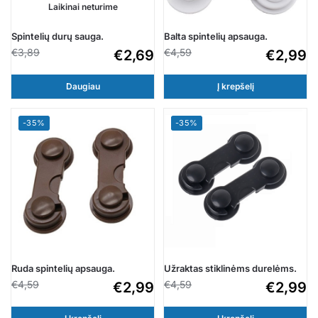
Laikinai neturime
Spintelių durų sauga.
Balta spintelių apsauga.
€
3,89
€
4,59
€
2,69
€
2,99
Daugiau
Į krepšelį
-35%
-35%
Ruda spintelių apsauga.
Užraktas stiklinėms durelėms.
€
4,59
€
4,59
€
2,99
€
2,99