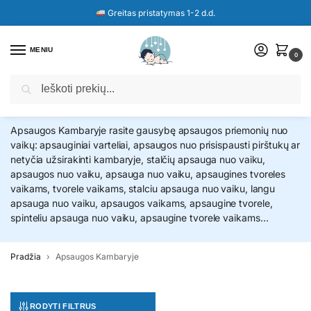
Greitas pristatymas 1-2 d.d.
MENIU
0
Ieškoti
Apsaugos Kambaryje
Apsaugos Kambaryje rasite gausybę apsaugos priemonių nuo
vaikų: apsauginiai varteliai, apsaugos nuo prisispausti pirštukų ar
netyčia užsirakinti kambaryje, stalčių apsauga nuo vaiku,
apsaugos nuo vaiku, apsauga nuo vaiku, apsaugines tvoreles
vaikams, tvorele vaikams, stalciu apsauga nuo vaiku, langu
apsauga nuo vaiku, apsaugos vaikams, apsaugine tvorele,
spinteliu apsauga nuo vaiku, apsaugine tvorele vaikams…
Pradžia
Apsaugos Kambaryje
RODYTI FILTRUS