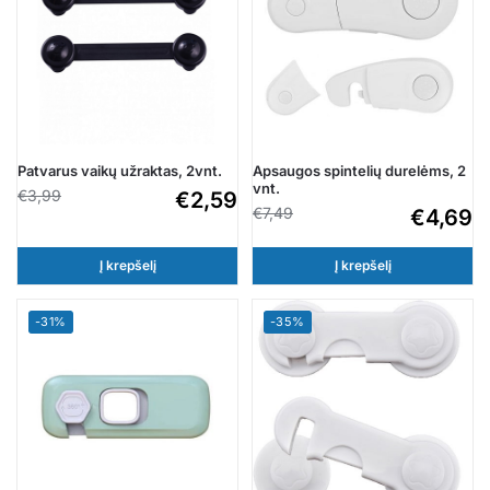
Patvarus vaikų užraktas, 2vnt.
Apsaugos spintelių durelėms, 2
vnt.
€
3,99
€
2,59
€
7,49
€
4,69
Į krepšelį
Į krepšelį
-31%
-35%