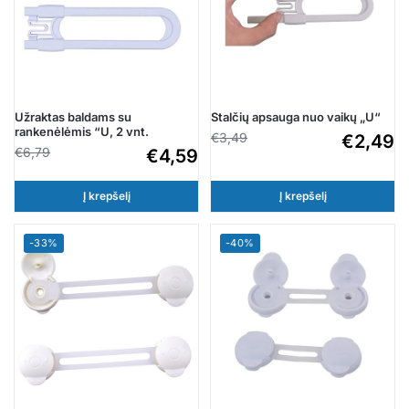
Užraktas baldams su
Stalčių apsauga nuo vaikų „U“
rankenėlėmis “U, 2 vnt.
€
3,49
€
2,49
€
6,79
€
4,59
Į krepšelį
Į krepšelį
-33%
-40%