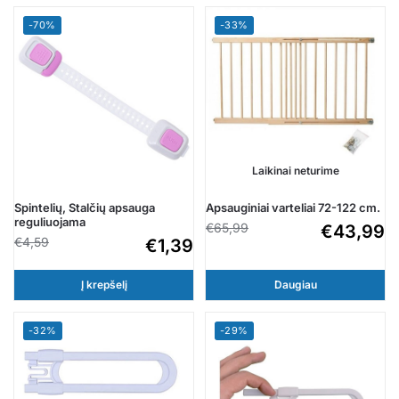
-70%
-33%
Laikinai neturime
Spintelių, Stalčių apsauga
Apsauginiai varteliai 72-122 cm.
reguliuojama
€
65,99
€
43,99
€
4,59
€
1,39
Į krepšelį
Daugiau
-32%
-29%