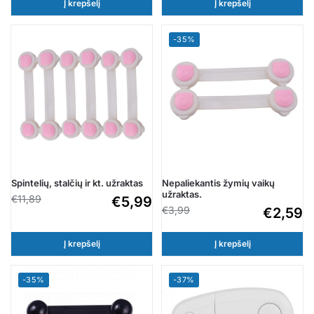
Į krepšelį
Į krepšelį
-35%
Spintelių, stalčių ir kt. užraktas
Nepaliekantis žymių vaikų
užraktas.
€
11,89
€
5,99
€
3,99
€
2,59
Į krepšelį
Į krepšelį
-35%
-37%