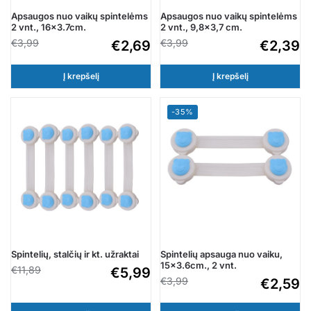
Apsaugos nuo vaikų spintelėms
Apsaugos nuo vaikų spintelėms
2 vnt., 9,8×3,7 cm.
2 vnt., 16×3.7cm.
€
3,99
€
3,99
€
2,39
€
2,69
Į krepšelį
Į krepšelį
-35%
Spintelių, stalčių ir kt. užraktai
Spintelių apsauga nuo vaiku,
15×3.6cm., 2 vnt.
€
11,89
€
5,99
€
3,99
€
2,59