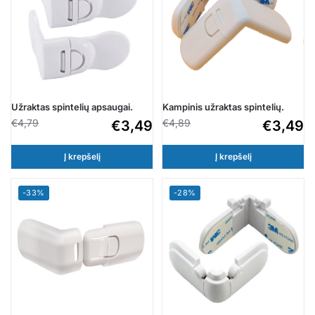
Užraktas spintelių apsaugai.
Kampinis užraktas spintelių.
€
4,79
€
4,89
€
3,49
€
3,49
Į krepšelį
Į krepšelį
-33%
-28%