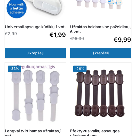
Universali apsauga kūdikių 1 vnt.
Užraktas baldams be pažeidimų,
6 vnt.
€
2,99
€
1,99
€
16,30
€
9,99
Į krepšelį
Į krepšelį
-33%
-26%
Lengvai tvirtinamas užraktas,1
Efektyvus vaikų apsaugos
vnt.
užraktas 6 vnt.