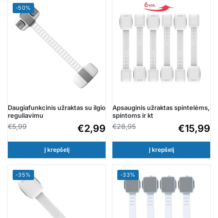
-50%
Daugiafunkcinis užraktas su ilgio
Apsauginis užraktas spintelėms,
reguliavimu
spintoms ir kt
€
5,99
€
28,95
€
2,99
€
15,99
Į krepšelį
Į krepšelį
-35%
-33%