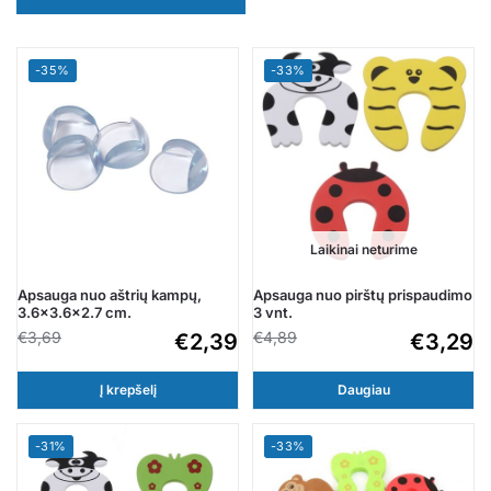
-35%
-33%
Laikinai neturime
Apsauga nuo aštrių kampų,
Apsauga nuo pirštų prispaudimo
3.6×3.6×2.7 cm.
3 vnt.
€
3,69
€
4,89
€
2,39
€
3,29
Į krepšelį
Daugiau
-31%
-33%