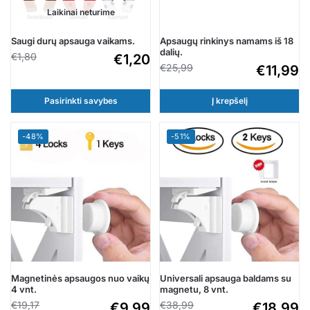
Laikinai neturime
Saugi durų apsauga vaikams.
Apsaugų rinkinys namams iš 18
dalių.
€
1,80
€
1,20
€
25,99
€
11,99
Pasirinkti savybes
Į krepšelį
-48%
-51%
Magnetinės apsaugos nuo vaikų
Universali apsauga baldams su
4 vnt.
magnetu, 8 vnt.
€
19,17
€
38,99
€
9,99
€
18,99