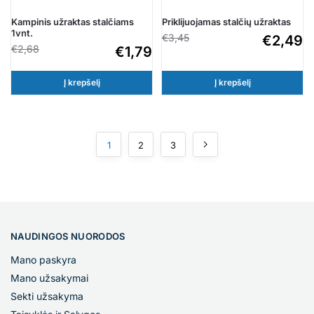
Kampinis užraktas stalčiams
Priklijuojamas stalčių užraktas
1vnt.
€
3,45
€
2,49
€
2,68
€
1,79
Į krepšelį
Į krepšelį
1
2
3
NAUDINGOS NUORODOS
Mano paskyra
Mano užsakymai
Sekti užsakyma