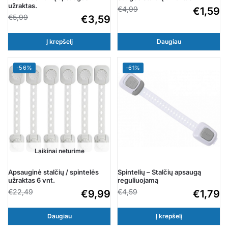
užraktas.
€
4,99
€
1,59
€
5,99
€
3,59
Į krepšelį
Daugiau
-56%
-61%
Laikinai neturime
Apsauginė stalčių / spintelės
Spintelių – Stalčių apsaugą
užraktas 6 vnt.
reguliuojamą
€
22,49
€
4,59
€
9,99
€
1,79
Daugiau
Į krepšelį