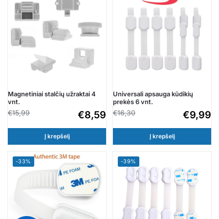
Magnetiniai stalčių užraktai 4
Universali apsauga kūdikių
vnt.
prekės 6 vnt.
€
15,99
€
16,30
€
8,59
€
9,99
Į krepšelį
Į krepšelį
-33%
-39%