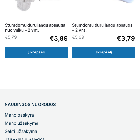
Stumdomu durų langų apsauga
Stumdomu durų langų apsauga
nuo vaiku – 2 vnt.
– 2 vnt.
€
5,79
€
5,99
€
3,89
€
3,79
Į krepšelį
Į krepšelį
NAUDINGOS NUORODOS
Mano paskyra
Mano užsakymai
Sekti užsakyma
Taisyklės ir Sąlygos