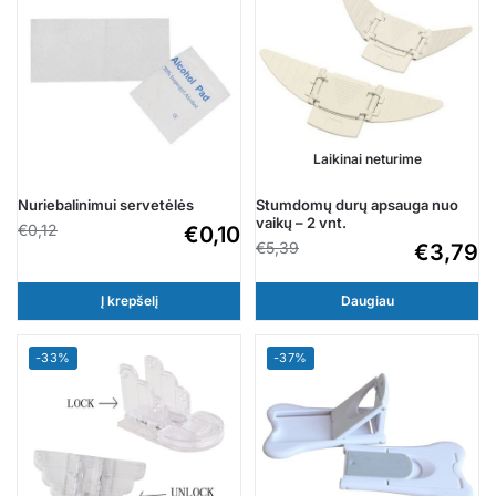
Laikinai neturime
Nuriebalinimui servetėlės
Stumdomų durų apsauga nuo
vaikų – 2 vnt.
€
0,12
€
0,10
€
5,39
€
3,79
Į krepšelį
Daugiau
-33%
-37%