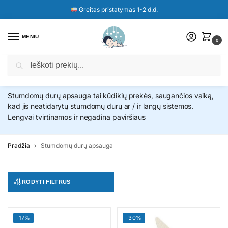
Greitas pristatymas 1-2 d.d.
MENIU
0
Ieškoti
Stumdomų durų apsauga
Stumdomų durų apsauga tai kūdikių prekės, saugančios vaiką,
kad jis neatidarytų stumdomų durų ar / ir langų sistemos.
Lengvai tvirtinamos ir negadina paviršiaus
Pradžia
Stumdomų durų apsauga
RODYTI FILTRUS
-17%
-30%