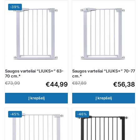
-39%
Saugos varteliai “LIUKS+” 63-
Saugos varteliai “LIUKS+” 70-77
70 cm.*
cm.*
€
73,99
€
87,89
€
44,99
€
56,38
Į krepšelį
Į krepšelį
-45%
-46%