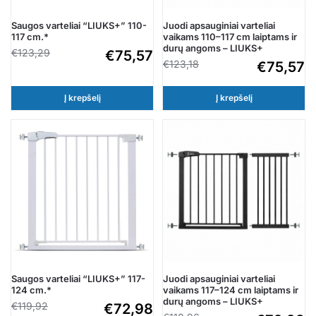
Saugos varteliai “LIUKS+” 110-
Juodi apsauginiai varteliai
117 cm.*
vaikams 110–117 cm laiptams ir
durų angoms – LIUKS+
€
123,29
€
75,57
€
123,18
€
75,57
Į krepšelį
Į krepšelį
Saugos varteliai “LIUKS+” 117-
Juodi apsauginiai varteliai
124 cm.*
vaikams 117–124 cm laiptams ir
durų angoms – LIUKS+
€
119,92
€
72,98