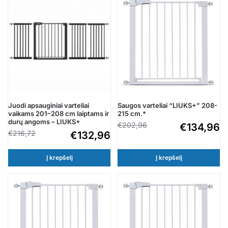
Juodi apsauginiai varteliai
Saugos varteliai “LIUKS+” 208-
vaikams 201–208 cm laiptams ir
215 cm.*
durų angoms – LIUKS+
€
202,96
€
134,96
€
216,72
€
132,96
Į krepšelį
Į krepšelį