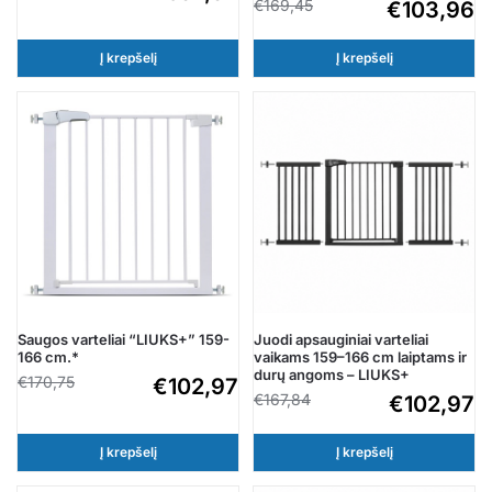
€
169,45
€
103,96
Į krepšelį
Į krepšelį
Saugos varteliai “LIUKS+” 159-
Juodi apsauginiai varteliai
166 cm.*
vaikams 159–166 cm laiptams ir
durų angoms – LIUKS+
€
170,75
€
102,97
€
167,84
€
102,97
Į krepšelį
Į krepšelį