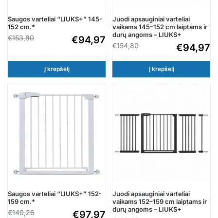
Saugos varteliai “LIUKS+” 145-
Juodi apsauginiai varteliai
152 cm.*
vaikams 145–152 cm laiptams ir
durų angoms – LIUKS+
€
153,80
€
94,97
€
154,80
€
94,97
Į krepšelį
Į krepšelį
Saugos varteliai “LIUKS+” 152-
Juodi apsauginiai varteliai
159 cm.*
vaikams 152–159 cm laiptams ir
durų angoms – LIUKS+
€
140,26
€
97,97