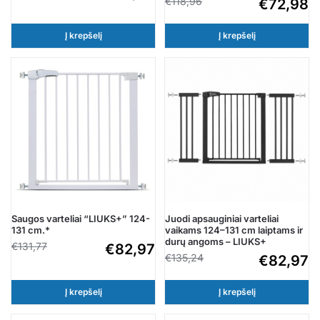
€
118,96
€
72,98
Į krepšelį
Į krepšelį
Saugos varteliai “LIUKS+” 124-
Juodi apsauginiai varteliai
131 cm.*
vaikams 124–131 cm laiptams ir
durų angoms – LIUKS+
€
131,77
€
82,97
€
135,24
€
82,97
Į krepšelį
Į krepšelį