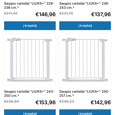
Saugos varteliai “LIUKS+” 229-
Saugos varteliai “LIUKS+” 236-
236 cm.*
243 cm.*
€
211,43
€
231,76
€
146,96
€
137,96
Į krepšelį
Į krepšelį
Saugos varteliai “LIUKS+” 243-
Saugos varteliai “LIUKS+” 250-
250 cm.*
257 cm.*
€
236,84
€
240,23
€
153,96
€
142,96
Į krepšelį
Į krepšelį