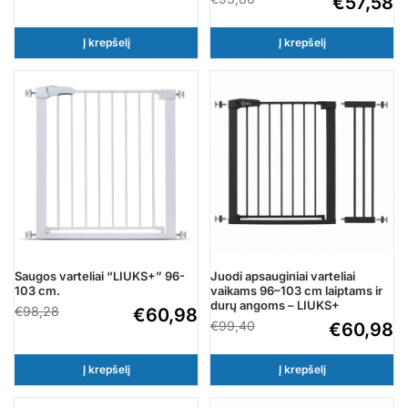
€
57,58
Į krepšelį
Į krepšelį
Saugos varteliai “LIUKS+” 96-
Juodi apsauginiai varteliai
103 cm.
vaikams 96–103 cm laiptams ir
durų angoms – LIUKS+
€
98,28
€
60,98
€
99,40
€
60,98
Į krepšelį
Į krepšelį