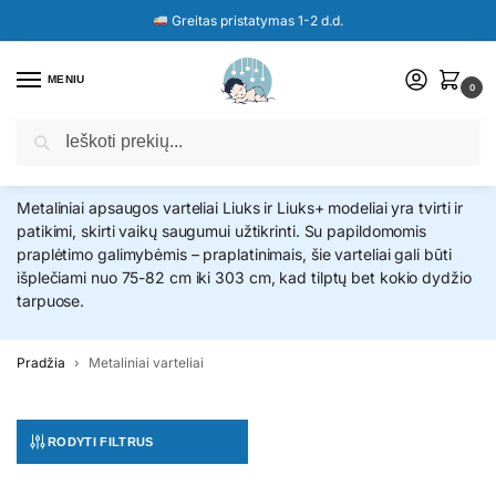
Greitas pristatymas 1-2 d.d.
MENIU
0
Ieškoti
Metaliniai varteliai
Metaliniai apsaugos varteliai Liuks ir Liuks+ modeliai yra tvirti ir
patikimi, skirti vaikų saugumui užtikrinti. Su papildomomis
praplėtimo galimybėmis – praplatinimais, šie varteliai gali būti
išplečiami nuo 75-82 cm iki 303 cm, kad tilptų bet kokio dydžio
tarpuose.
Pradžia
Metaliniai varteliai
RODYTI FILTRUS