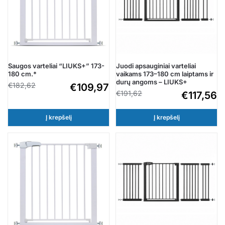
Saugos varteliai “LIUKS+” 173-
Juodi apsauginiai varteliai
180 cm.*
vaikams 173–180 cm laiptams ir
durų angoms – LIUKS+
€
182,62
€
109,97
€
191,62
€
117,56
Į krepšelį
Į krepšelį