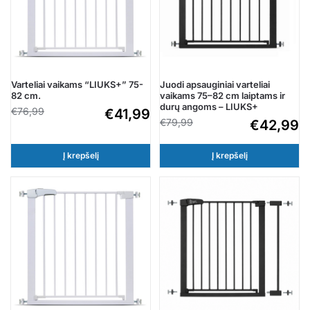
Varteliai vaikams “LIUKS+” 75-
Juodi apsauginiai varteliai
82 cm.
vaikams 75–82 cm laiptams ir
durų angoms – LIUKS+
€
76,99
€
41,99
€
79,99
€
42,99
Į krepšelį
Į krepšelį