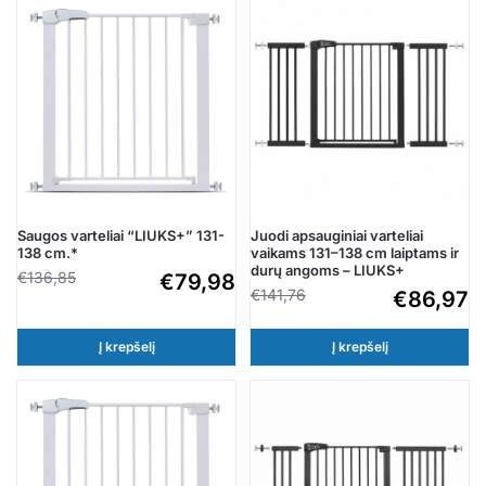
Saugos varteliai “LIUKS+” 131-
Juodi apsauginiai varteliai
138 cm.*
vaikams 131–138 cm laiptams ir
durų angoms – LIUKS+
€
136,85
€
79,98
€
141,76
€
86,97
Į krepšelį
Į krepšelį