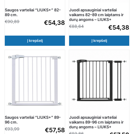
Saugos varteliai “LIUKS+” 82-
Juodi apsauginiai varteliai
89 cm.
vaikams 82–89 cm laiptams ir
durų angoms – LIUKS+
€
90,89
€
54,38
€
88,64
€
54,38
Į krepšelį
Į krepšelį
Saugos varteliai “LIUKS+” 89-
Juodi apsauginiai varteliai
96 cm.
vaikams 89–96 cm laiptams ir
durų angoms – LIUKS+
€
93,99
€
57,58
€
93,86