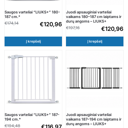
Saugos varteliai “LIUKS+” 180-
Juodi apsauginiai varteliai
187 cm.*
vaikams 180–187 cm laiptams ir
durų angoms – LIUKS+
€
174,14
€
120,96
€
197,16
€
120,96
Į krepšelį
Į krepšelį
Saugos varteliai “LIUKS+” 187-
Juodi apsauginiai varteliai
194 cm.*
vaikams 187–194 cm laiptams ir
durų angoms – LIUKS+
€
194,48
€
116,97