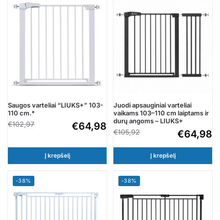
Saugos varteliai “LIUKS+” 103-
Juodi apsauginiai varteliai
110 cm.*
vaikams 103–110 cm laiptams ir
durų angoms – LIUKS+
€
102,97
€
64,98
€
105,92
€
64,98
Į krepšelį
Į krepšelį
-38%
-38%