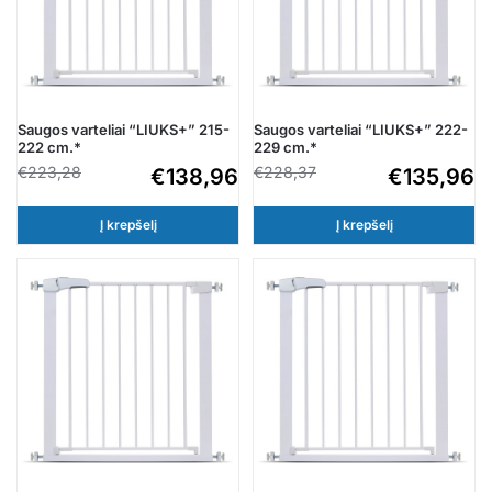
Saugos varteliai “LIUKS+” 215-
Saugos varteliai “LIUKS+” 222-
222 cm.*
229 cm.*
€
223,28
€
228,37
€
138,96
€
135,96
Į krepšelį
Į krepšelį