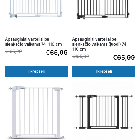
Apsauginiai varteliai be
Apsauginiai varteliai be
slenksčio vaikams 74–110 cm
slenksčio vaikams (juodi) 74–
110 cm
€
105,99
€
65,99
€
105,99
€
65,99
Į krepšelį
Į krepšelį