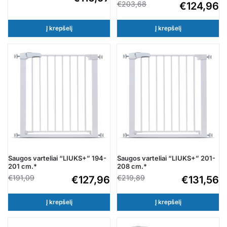
€
203,68
€
124,96
Į krepšelį
Į krepšelį
Saugos varteliai “LIUKS+” 194-
Saugos varteliai “LIUKS+” 201-
201 cm.*
208 cm.*
€
191,09
€
219,89
€
127,96
€
131,56
Į krepšelį
Į krepšelį