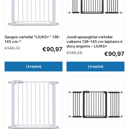
Saugos varteliai “LIUKS+” 138-
Juodi apsauginiai varteliai
145 cm.*
vaikams 138–145 cm laiptams ir
durų angoms – LIUKS+
€
148,72
€
90,97
€
148,28
€
90,97
Į krepšelį
Į krepšelį