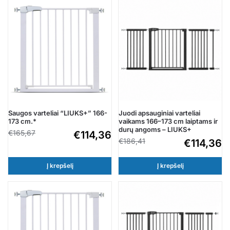
Saugos varteliai “LIUKS+” 166-
Juodi apsauginiai varteliai
173 cm.*
vaikams 166–173 cm laiptams ir
durų angoms – LIUKS+
€
165,67
€
114,36
€
186,41
€
114,36
Į krepšelį
Į krepšelį