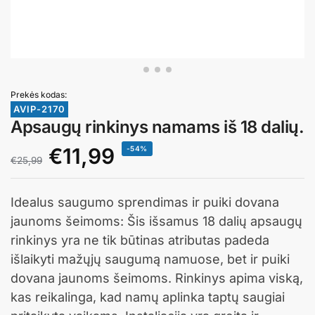
Prekės kodas:
AVIP-2170
Apsaugų rinkinys namams iš 18 dalių.
€
11,99
-54%
€
25,99
Idealus saugumo sprendimas ir puiki dovana
jaunoms šeimoms:
Šis išsamus 18 dalių apsaugų
rinkinys yra ne tik būtinas atributas padeda
išlaikyti mažųjų saugumą namuose, bet ir puiki
dovana jaunoms šeimoms. Rinkinys apima viską,
kas reikalinga, kad namų aplinka taptų saugiai