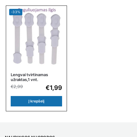
-33%
Lengvai tvirtinamas
užraktas,1 vnt.
€
2,99
€
1,99
Į krepšelį