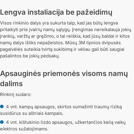
Lengva instaliacija be pažeidimų
Visos rinkinio dalys yra sukurta taip, kad jas būtų lengva
pritaikyti prie įvairių namų sąlygų. Įrengimas nereikalauja jokių
įrankių, varžtų ar gręžimo, o tai reiškia, kad jūsų baldai ir kitos
namų dalys išliks nepažeistos. Mūsų 3M lipnios dvipusės
pagalvėlės suteikia tvirtą sukibimą ir vėliau gali būti saugiai
pašalintos be jokių pėdsakų.
Apsauginės priemonės visoms namų
dalims
Rinkinį sudaro:
4 vnt. kampų apsaugos, skirtos sumažinti traumų riziką
susidūrus su aštriais kampais.
4 vnt. kištukinio lizdo apsaugos, užkertančios kelią vaikų
elektros sužalojimams.