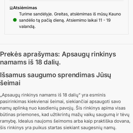
Atsiėmimas
Turime sandėlyje. Greitas, atsiėmimas iš mūsų Kauno
sandėlio tą pačią dieną. Atsiemimo laikai 11 - 19
valandą.
Prekės aprašymas: Apsaugų rinkinys
namams iš 18 dalių.
Išsamus saugumo sprendimas Jūsų
šeimai
„Apsaugų rinkinys namams iš 18 dalių“ yra esminis
pasirinkimas kiekvienai šeimai, siekiančiai apsaugoti savo
namų aplinką nuo kasdienių pavojų. Šis rinkinys apima visas
būtinas priemones, kad užtikrintų mažų vaikų saugumą ir tėvų
ramybę. Idealus naujoms šeimoms arba kaip praktiška dovana,
šis rinkinys yra puikus startas siekiant saugesnių namų.