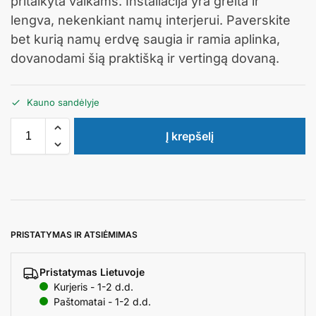
pritaikyta vaikams. Instaliacija yra greita ir
lengva, nekenkiant namų interjerui. Paverskite
bet kurią namų erdvę saugia ir ramia aplinka,
dovanodami šią praktišką ir vertingą dovaną.
Kauno sandėlyje
Į krepšelį
PRISTATYMAS IR ATSIĖMIMAS
Pristatymas Lietuvoje
Kurjeris - 1-2 d.d.
Paštomatai - 1-2 d.d.