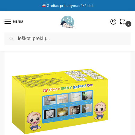
Greitas pristatymas 1-2 d.d.
MENIU
0
Ieškoti
Pradžia
Parduotuvė
Apsaugų rinkinys namams iš 18 dalių.