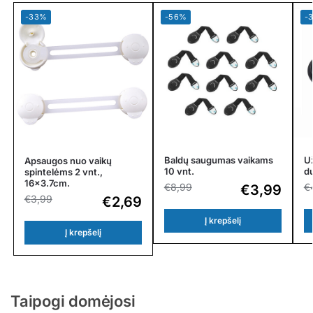
-33%
-56%
-
Baldų saugumas vaikams
Už
Apsaugos nuo vaikų
10 vnt.
d
spintelėms 2 vnt.,
16×3.7cm.
€
8,99
€
€
3,99
€
3,99
€
2,69
Į krepšelį
Į krepšelį
Taipogi domėjosi