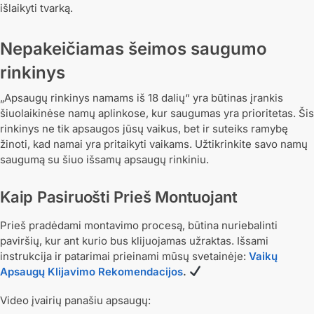
išlaikyti tvarką.
Nepakeičiamas šeimos saugumo
rinkinys
„Apsaugų rinkinys namams iš 18 dalių“ yra būtinas įrankis
šiuolaikinėse namų aplinkose, kur saugumas yra prioritetas. Šis
rinkinys ne tik apsaugos jūsų vaikus, bet ir suteiks ramybę
žinoti, kad namai yra pritaikyti vaikams. Užtikrinkite savo namų
saugumą su šiuo išsamų apsaugų rinkiniu.
Kaip Pasiruošti Prieš Montuojant
Prieš pradėdami montavimo procesą, būtina nuriebalinti
paviršių, kur ant kurio bus klijuojamas užraktas. Išsami
instrukcija ir patarimai prieinami mūsų svetainėje:
Vaikų
Apsaugų Klijavimo Rekomendacijos
.
Video įvairių panašiu apsaugų: