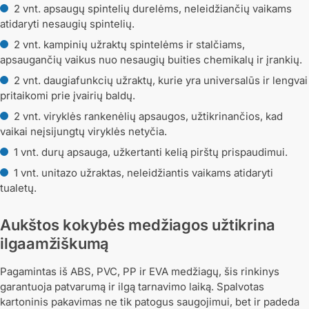
2 vnt. apsaugų spintelių durelėms, neleidžiančių vaikams
atidaryti nesaugių spintelių.
2 vnt. kampinių užraktų spintelėms ir stalčiams,
apsaugančių vaikus nuo nesaugių buities chemikalų ir įrankių.
2 vnt. daugiafunkcių užraktų, kurie yra universalūs ir lengvai
pritaikomi prie įvairių baldų.
2 vnt. viryklės rankenėlių apsaugos, užtikrinančios, kad
vaikai neįsijungtų viryklės netyčia.
1 vnt. durų apsauga, užkertanti kelią pirštų prispaudimui.
1 vnt. unitazo užraktas, neleidžiantis vaikams atidaryti
tualetų.
Aukštos kokybės medžiagos užtikrina
ilgaamžiškumą
Pagamintas iš ABS, PVC, PP ir EVA medžiagų, šis rinkinys
garantuoja patvarumą ir ilgą tarnavimo laiką. Spalvotas
kartoninis pakavimas ne tik patogus saugojimui, bet ir padeda