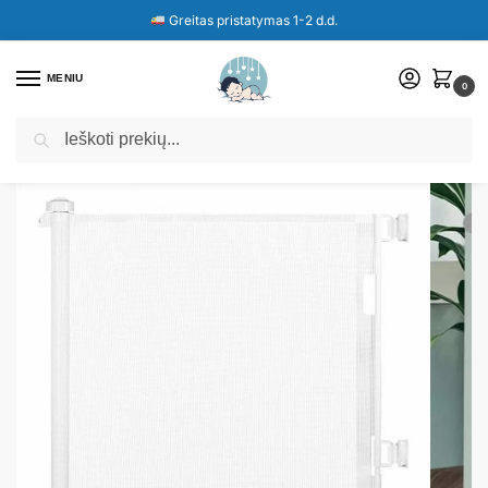
Greitas pristatymas 1-2 d.d.
MENIU
0
Ieškoti
Pradžia
Parduotuvė
Ištraukiami varteliai iki 150 cm.