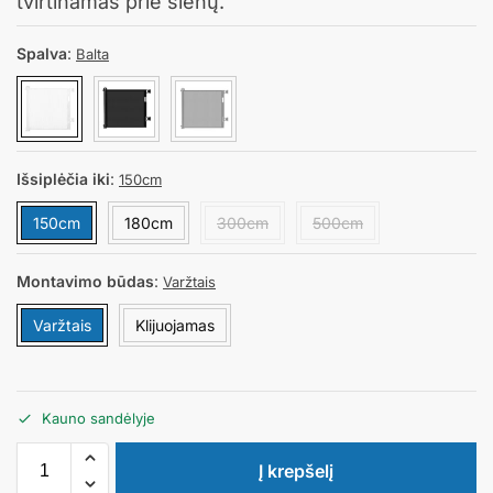
tvirtinamas prie sienų.
Spalva
:
Balta
Išsiplėčia iki
:
150cm
150cm
180cm
300cm
500cm
Montavimo būdas
:
Varžtais
Varžtais
Klijuojamas
Kauno sandėlyje
Į krepšelį