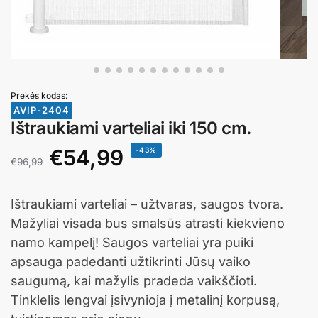
Prekės kodas:
AVIP-2404
Ištraukiami varteliai iki 150 cm.
€
54,99
-43%
€
96,99
Ištraukiami varteliai – užtvaras, saugos tvora.
Mažyliai visada bus smalsūs atrasti kiekvieno
namo kampelį! Saugos varteliai yra puiki
apsauga padedanti užtikrinti Jūsų vaiko
saugumą, kai mažylis pradeda vaikščioti.
Tinklelis lengvai įsivynioja į metalinį korpusą,