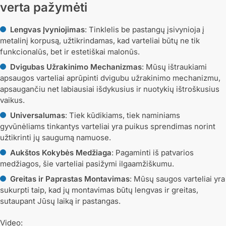
verta pažymėti
Lengvas Įvyniojimas
: Tinklelis be pastangų įsivynioja į
metalinį korpusą, užtikrindamas, kad varteliai būtų ne tik
funkcionalūs, bet ir estetiškai malonūs.
Dvigubas Užrakinimo Mechanizmas
: Mūsų ištraukiami
apsaugos varteliai aprūpinti dvigubu užrakinimo mechanizmu,
apsaugančiu net labiausiai išdykusius ir nuotykių ištroškusius
vaikus.
Universalumas
: Tiek kūdikiams, tiek naminiams
gyvūnėliams tinkantys varteliai yra puikus sprendimas norint
užtikrinti jų saugumą namuose.
Aukštos Kokybės Medžiaga
: Pagaminti iš patvarios
medžiagos, šie varteliai pasižymi ilgaamžiškumu.
Greitas ir Paprastas Montavimas
: Mūsų saugos varteliai yra
sukurpti taip, kad jų montavimas būtų lengvas ir greitas,
sutaupant Jūsų laiką ir pastangas.
Video: