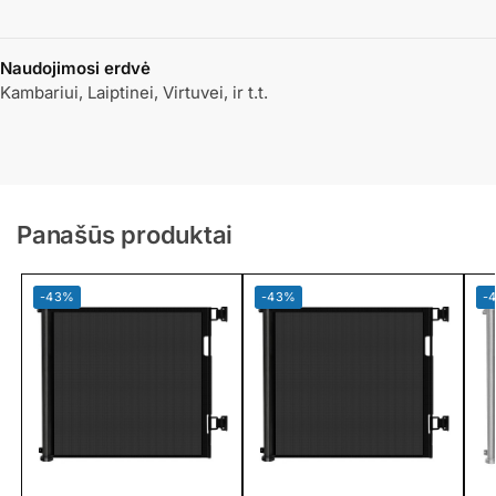
Naudojimosi erdvė
Kambariui, Laiptinei, Virtuvei, ir t.t.
Panašūs produktai
-43%
-43%
-