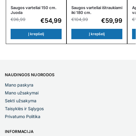
Saugos varteliai 150 cm.
Saugos varteliai ištraukiami
Ap
Juoda
iki 180 cm.
va
€
96,99
€
104,99
€
€
54,99
€
59,99
Į krepšelį
Į krepšelį
NAUDINGOS NUORODOS
Mano paskyra
Mano užsakymai
Sekti užsakyma
Taisyklės ir Sąlygos
Privatumo Politika
INFORMACIJA