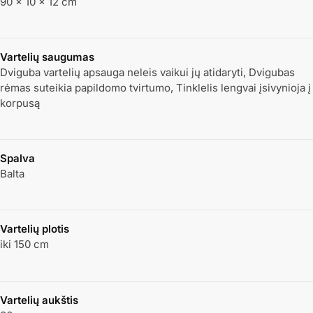
90 × 10 × 12 cm
Vartelių saugumas
Dviguba vartelių apsauga neleis vaikui jų atidaryti, Dvigubas
rėmas suteikia papildomo tvirtumo, Tinklelis lengvai įsivynioja į
korpusą
Spalva
Balta
Vartelių plotis
iki 150 cm
Vartelių aukštis