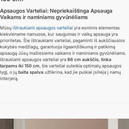
Apsaugos Varteliai: Nepriekaištinga Apsauga
Vaikams ir naminiams gyvūnėliams
Mūsų
ištraukiami apsaugos varteliai
yra esminis elementas
kiekviename namuose, kur saugumas ir vaikų apsauga yra
prioritetas. Šie ištraukiami varteliai, pagaminti iš aukščiausios
kokybės medžiagų, garantuoja ilgaamžiškumą ir patikimą
apsaugą Jūsų mažiesiems vaikams ir naminiams gyvūnėliams.
Išraukiami apsaugos varteliai yra
86 cm aukščio, tinka
tarpams iki 150 cm
, šie varteliai suteikia optimalų apsaugos
lygį, o jų
balta spalva
užtikrina, kad jie puikiai įsilieja į namų
interjerą.