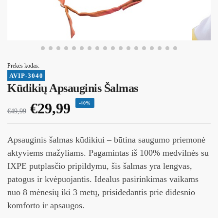
Prekės kodas:
AVIP-3040
Kūdikių Apsauginis Šalmas
€
29,99
-40%
€
49,99
Apsauginis šalmas kūdikiui – būtina saugumo priemonė
aktyviems mažyliams. Pagamintas iš 100% medvilnės su
IXPE putplasčio pripildymu, šis šalmas yra lengvas,
patogus ir kvėpuojantis. Idealus pasirinkimas vaikams
nuo 8 mėnesių iki 3 metų, prisidedantis prie didesnio
komforto ir apsaugos.