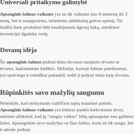
Universali pritaikymo galimybė
Apsauginis šalmas vaikams
yra ne tik vaikams nuo 8 mėnesių iki 3
metų, bet ir suaugusiems, turintiems atitinkamą galvos apimtį. Tai
leidžia šiam produktui būti naudojamam ilgesnį laiką, suteikiant
investicijai ilgalaikę vertę.
Dovanų idėja
Šis
apsauginis šalmas
puikiai tinka dovanai naujiems tėvams ar
tėvams, laukiantiems kūdikio. Dėžutėje, kurioje šalmas pateikiamas,
yra spalvinga ir estetiškai patraukli, todėl ji puikiai tinka kaip dovana.
Rūpinkitės savo mažylių saugumu
Neleiskite, kad mokymasis vaikščioti taptų trauminė patirtis.
Apsauginis šalmas vaikams
yra būtinas įrankis kiekvienam tėvui,
siekiant užtikrinti, kad jų “saugus vaikas” būtų apsaugotas nuo galimos
žalos. Apsaugokite savo mažylius su šiuo šalmu, kuris ne tik saugo, bet
ir atrodo puikiai.