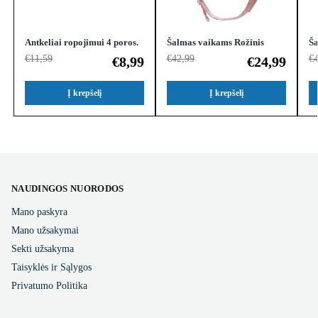
Antkeliai ropojimui 4 poros.
Šalmas vaikams Rožinis
Ša
€
11,59
€
42,99
€
€
8,99
€
24,99
Į krepšelį
Į krepšelį
NAUDINGOS NUORODOS
Mano paskyra
Mano užsakymai
Sekti užsakyma
Taisyklės ir Sąlygos
Privatumo Politika