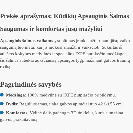
Prekės aprašymas: Kūdikių Apsauginis Šalmas
Saugumas ir komfortas jūsų mažyliui
Apsauginis šalmas vaikams
yra būtinas įrankis užtikrinant jūsų vaiko
saugumą tuo metu, kai jis mokosi šliaužti ir vaikščioti. Sukurtas iš
aukštos kokybės medvilnės ir specialios IXPE putplasčio medžiagos,
šis šalmas suteikia aukščiausią apsaugos lygį, mažinant galvos traumų
riziką.
Pagrindinės savybės
Medžiaga
: 100% medvilnė su IXPE putplasčio pripildymu.
Dydis
: Reguliuojamas, tinka galvos apimčiai nuo 42 iki 55 cm.
Komfortas
: Vidinė dalis padengta 3D tinkleliu, kuris sumažina
galvos prakaitavimą.