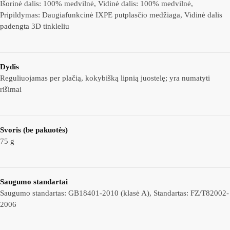
Išorinė dalis: 100% medvilnė, Vidinė dalis: 100% medvilnė,
Pripildymas: Daugiafunkcinė IXPE putplasčio medžiaga, Vidinė dalis
padengta 3D tinkleliu
Dydis
Reguliuojamas per plačią, kokybišką lipnią juostelę; yra numatyti
rišimai
Svoris (be pakuotės)
75 g
Saugumo standartai
Saugumo standartas: GB18401-2010 (klasė A), Standartas: FZ/T82002-
2006