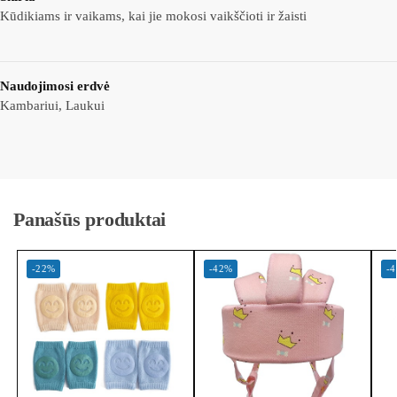
Kūdikiams ir vaikams, kai jie mokosi vaikščioti ir žaisti
Naudojimosi erdvė
Kambariui, Laukui
Panašūs produktai
-22%
-42%
-