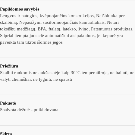
Papildomos savybės
Lengvos ir patogios, kvėpuojančios konstrukcijos, Neišblunka per
skalbimą, Nepasižymi susiformuojančiais kamuoliukais, Neturi
toksiškų medžiagų, BPA, ftalatų, latekso, švino, Patentuotas produktas,
Stipriai įtempta juostelė automatiškai atsipalaiduos, jei kepurė yra
paveikta tam tikros išorinės jėgos
Priežiūra
Skalbti rankomis ne aukštesnėje kaip 30°C temperatūroje, ne balinti, ne
valyti chemiškai, ne lyginti, ne spausti
Pakuotė
Spalvota dėžutė - puiki dovana
Skirta