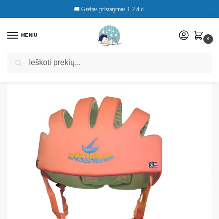
🚚 Greitas pristatymas 1-2 d.d.
MENIU
0
Ieškoti
Pradžia
Parduotuvė
Kūdikių Apsauginis Šalmas