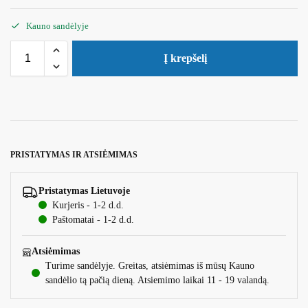
Kauno sandėlyje
Į krepšelį
PRISTATYMAS IR ATSIĖMIMAS
Pristatymas Lietuvoje
Kurjeris - 1-2 d.d.
Paštomatai - 1-2 d.d.
Atsiėmimas
Turime sandėlyje. Greitas, atsiėmimas iš mūsų Kauno
sandėlio tą pačią dieną. Atsiemimo laikai 11 - 19 valandą.