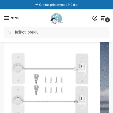
Greitas pristatymas 1-2 d.d.
MENIU
0
Ieškoti
Pradžia
Parduotuvė
Langų ir baldų užraktai vaikų saugumui – 2 vnt