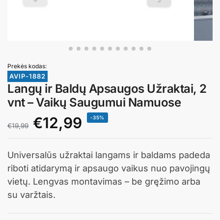
Prekės kodas:
AVIP-1882
Langų ir Baldų Apsaugos Užraktai, 2
vnt – Vaikų Saugumui Namuose
€
12,99
-35%
€
19,99
Universalūs užraktai langams ir baldams padeda
riboti atidarymą ir apsaugo vaikus nuo pavojingų
vietų. Lengvas montavimas – be gręžimo arba
su varžtais.