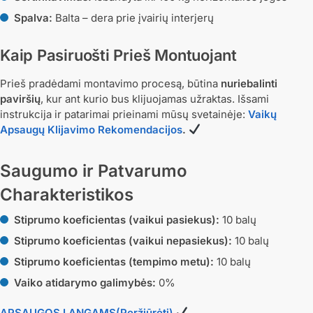
Spalva:
Balta – dera prie įvairių interjerų
Kaip Pasiruošti Prieš Montuojant
Prieš pradėdami montavimo procesą, būtina
nuriebalinti
paviršių
, kur ant kurio bus klijuojamas užraktas. Išsami
instrukcija ir patarimai prieinami mūsų svetainėje:
Vaikų
Apsaugų Klijavimo Rekomendacijos
.
Saugumo ir Patvarumo
Charakteristikos
Stiprumo koeficientas (vaikui pasiekus):
10 balų
Stiprumo koeficientas (vaikui nepasiekus):
10 balų
Stiprumo koeficientas (tempimo metu):
10 balų
Vaiko atidarymo galimybės:
0%
APSAUGOS LANGAMS(Peržiūrėti)