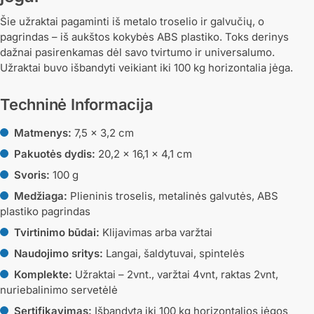
Šie užraktai pagaminti iš metalo troselio ir galvučių, o
pagrindas – iš aukštos kokybės ABS plastiko. Toks derinys
dažnai pasirenkamas dėl savo tvirtumo ir universalumo.
Užraktai buvo išbandyti veikiant iki 100 kg horizontalia jėga.
Techninė Informacija
Matmenys:
7,5 x 3,2 cm
Pakuotės dydis:
20,2 x 16,1 x 4,1 cm
Svoris:
100 g
Medžiaga:
Plieninis troselis, metalinės galvutės, ABS
plastiko pagrindas
Tvirtinimo būdai:
Klijavimas arba varžtai
Naudojimo sritys:
Langai, šaldytuvai, spintelės
Komplekte:
Užraktai – 2vnt., varžtai 4vnt, raktas 2vnt,
nuriebalinimo servetėlė
Sertifikavimas:
Išbandyta iki 100 kg horizontalios jėgos