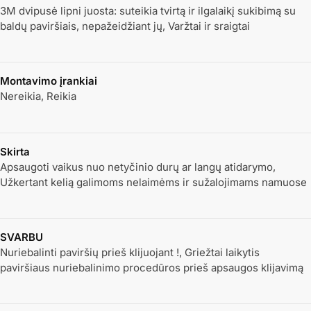
3M dvipusė lipni juosta: suteikia tvirtą ir ilgalaikį sukibimą su
baldų paviršiais, nepažeidžiant jų, Varžtai ir sraigtai
Montavimo įrankiai
Nereikia, Reikia
Skirta
Apsaugoti vaikus nuo netyčinio durų ar langų atidarymo,
Užkertant kelią galimoms nelaimėms ir sužalojimams namuose
SVARBU
Nuriebalinti paviršių prieš klijuojant !, Griežtai laikytis
paviršiaus nuriebalinimo procedūros prieš apsaugos klijavimą