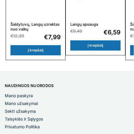
Šaldytuvų, Langų uzraktas
Langų apsauga
Ša
nuo vaikų
n
€
9,49
€
6,59
€
12,39
€
€
7,99
Į krepšelį
Į krepšelį
NAUDINGOS NUORODOS
Mano paskyra
Mano užsakymai
Sekti užsakyma
Taisyklės ir Sąlygos
Privatumo Politika