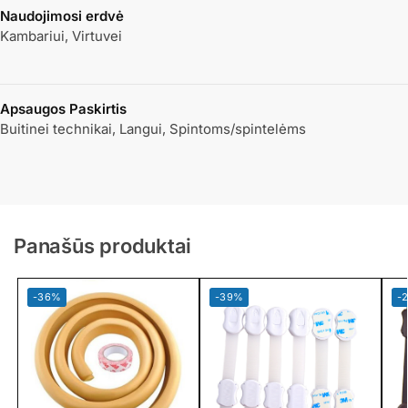
Naudojimosi erdvė
Kambariui, Virtuvei
Apsaugos Paskirtis
Buitinei technikai, Langui, Spintoms/spintelėms
Panašūs produktai
-36%
-39%
-