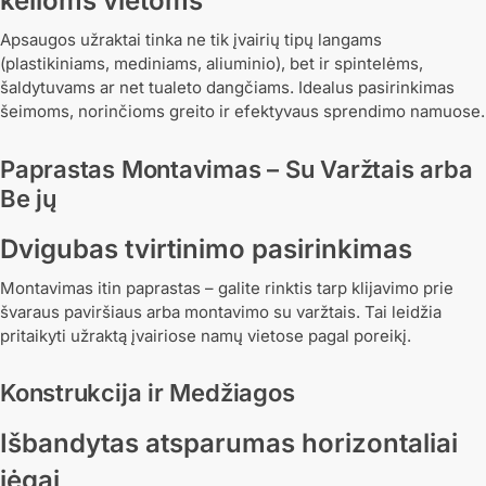
kelioms vietoms
Apsaugos užraktai tinka ne tik įvairių tipų langams
(plastikiniams, mediniams, aliuminio), bet ir spintelėms,
šaldytuvams ar net tualeto dangčiams. Idealus pasirinkimas
šeimoms, norinčioms greito ir efektyvaus sprendimo namuose.
Paprastas Montavimas – Su Varžtais arba
Be jų
Dvigubas tvirtinimo pasirinkimas
Montavimas itin paprastas – galite rinktis tarp klijavimo prie
švaraus paviršiaus arba montavimo su varžtais. Tai leidžia
pritaikyti užraktą įvairiose namų vietose pagal poreikį.
Konstrukcija ir Medžiagos
Išbandytas atsparumas horizontaliai
jėgai