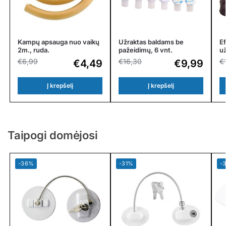
Kampų apsauga nuo vaikų
E
Užraktas baldams be
2m., ruda.
už
pažeidimų, 6 vnt.
€
6,99
€
€
16,30
€
4,49
€
9,99
Į krepšelį
Į krepšelį
Taipogi domėjosi
-36%
-31%
-