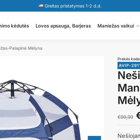
Greitas pristatymas 1-2 d.d.
nimo kėdutės
Lovos apsauga, Barjeras
Maniežas vaikui
ežas-Palapinė Mėlyna
Prekės koda
AVIP-291
Neši
Man
Mėl
€
99,99
Nešiojam