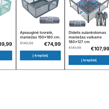
Apsauginė tvorelė,
Didelis sulankstomas
maniežas 150×180 cm.
maniežas vaikams
180×127 cm
€
140,99
89,99
€
74,99
€
141,99
€
107,9
Į krepšelį
Į krepšelį