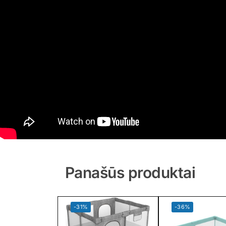
Panašūs produktai
-31%
-36%