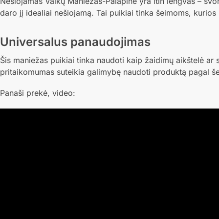
Nešiojamas Vaikų Maniežas-Palapinė yra itin lengvas – svor
daro jį idealiai nešiojamą. Tai puikiai tinka šeimoms, kurio
Universalus panaudojimas
Šis maniežas puikiai tinka naudoti kaip žaidimų aikštelė ar 
pritaikomumas suteikia galimybę naudoti produktą pagal šei
Panaši prekė, video: