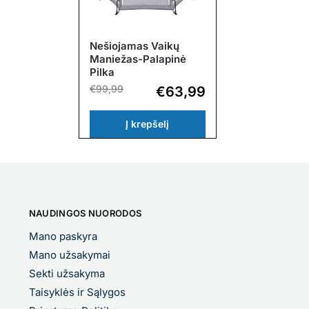
Nešiojamas Vaikų
Maniežas-Palapinė
Pilka
€
99,99
€
63,99
Į krepšelį
NAUDINGOS NUORODOS
Mano paskyra
Mano užsakymai
Sekti užsakyma
Taisyklės ir Sąlygos