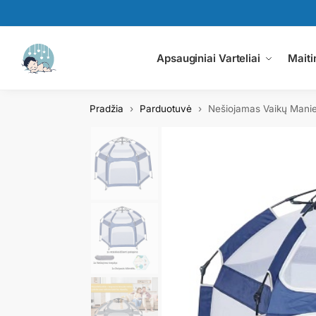
Paieška
Apsauginiai Varteliai
Maiti
Pradžia
Parduotuvė
Nešiojamas Vaikų Mani