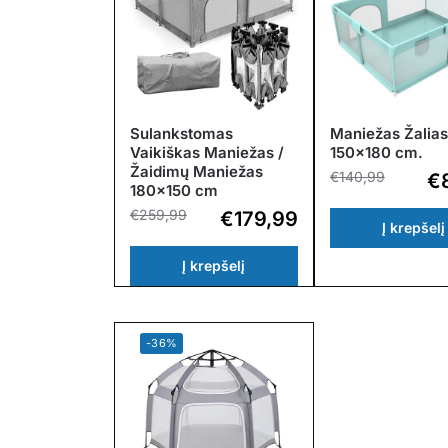
Sulankstomas
Maniežas Žalias
Vaikiškas Maniežas /
150×180 cm.
Žaidimų Maniežas
€
140,99
€
180×150 cm
€
259,99
€
179,99
Į krepšelį
Į krepšelį
-36%