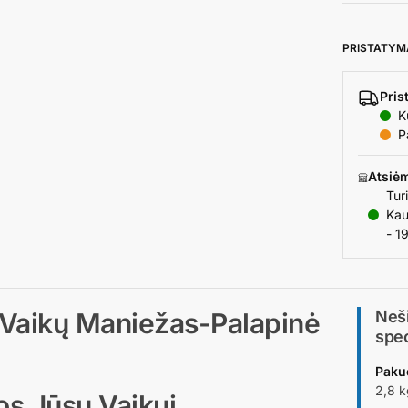
PRISTATYM
Pris
K
P
Atsiė
Tur
Kau
- 1
Vaikų Maniežas-Palapinė
Neš
spec
Paku
2,8 k
s Jūsų Vaikui