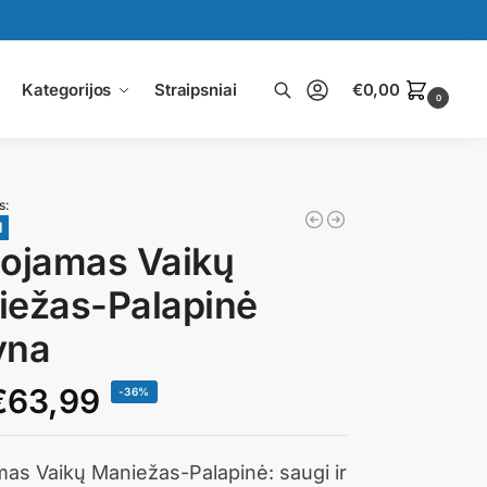
Kategorijos
Straipsniai
€
0,00
0
Ieškoti
s:
1
ojamas Vaikų
iežas-Palapinė
yna
€
63,99
-36%
as Vaikų Maniežas-Palapinė: saugi ir