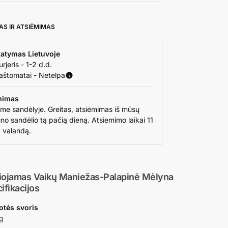
AS IR ATSIĖMIMAS
tatymas Lietuvoje
urjeris - 1-2 d.d.
aštomatai - Netelpa
mimas
ime sandėlyje. Greitas, atsiėmimas iš mūsų
no sandėlio tą pačią dieną. Atsiemimo laikai 11
9 valandą.
iojamas Vaikų Maniežas-Palapinė Mėlyna
ifikacijos
otės svoris
g