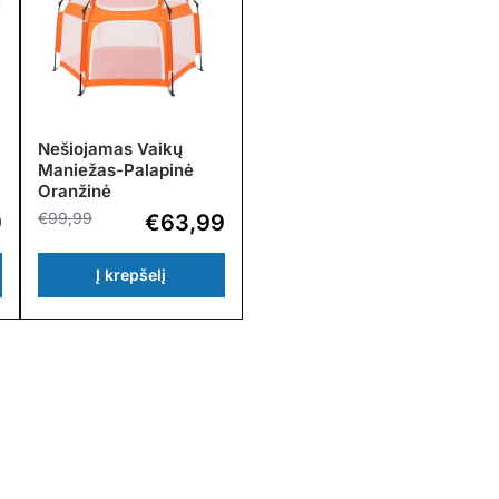
Nešiojamas Vaikų
Maniežas-Palapinė
Oranžinė
€
99,99
9
€
63,99
Į krepšelį