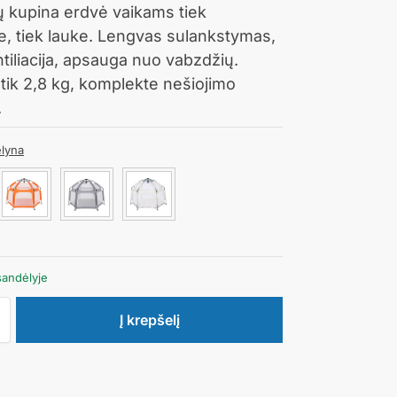
 kupina erdvė vaikams tiek
, tiek lauke. Lengvas sulankstymas,
ntiliacija, apsauga nuo vabzdžių.
 tik 2,8 kg, komplekte nešiojimo
.
lyna
andėlyje
Į krepšelį