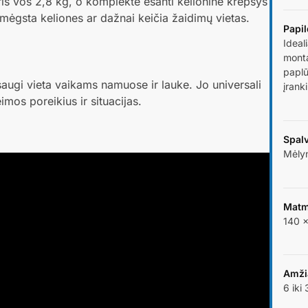
is vos 2,8 kg, o komplekte esanti kelioninė krepšys
s mėgsta keliones ar dažnai keičia žaidimų vietas.
Papi
Ideal
monta
paplū
saugi vieta vaikams namuose ir lauke. Jo universali
įrank
mos poreikius ir situacijas.
Spal
Mėly
Matm
140 ×
Amži
6 iki