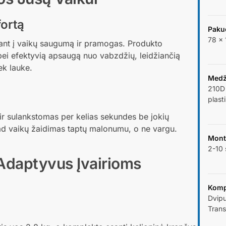
fortą
Paku
78 × 
ant į vaikų saugumą ir pramogas. Produkto
 bei efektyvią apsaugą nuo vabzdžių, leidžiančią
ek lauke.
Medž
210D 
plast
 ir sulankstomas per kelias sekundes be jokių
 kad vaikų žaidimas taptų malonumu, o ne vargu.
Mont
2-10
Adaptyvus Įvairioms
Komp
Dvipu
Trans