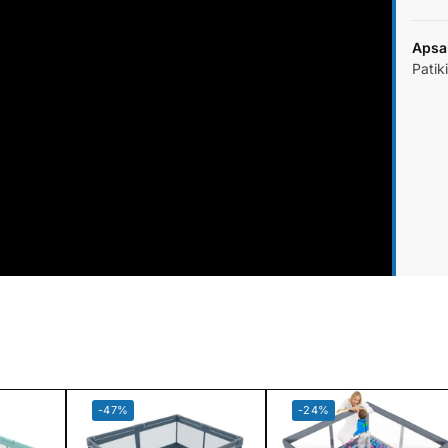
Apsa
Patik
-47%
-24%