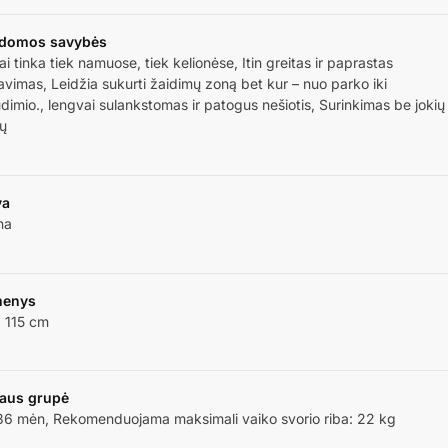
ldomos savybės
iai tinka tiek namuose, tiek kelionėse, Itin greitas ir paprastas
vimas, Leidžia sukurti žaidimų zoną bet kur – nuo parko iki
dimio., lengvai sulankstomas ir patogus nešiotis, Surinkimas be jokių
ių
va
na
enys
 115 cm
aus grupė
 36 mėn, Rekomenduojama maksimali vaiko svorio riba: 22 kg