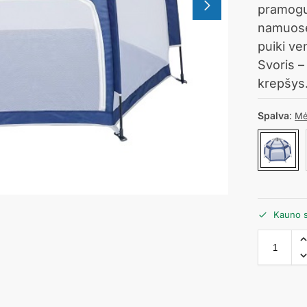
pramogų
namuose
puiki ve
Svoris –
krepšys
Spalva
:
Mė
Kauno s