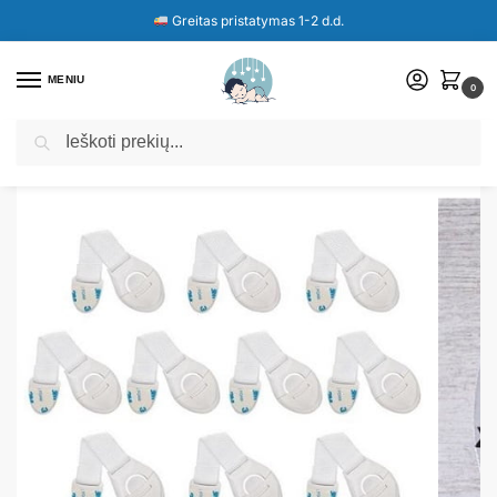
Greitas pristatymas 1-2 d.d.
MENIU
0
Ieškoti
Pradžia
Parduotuvė
Spintelių, stalčių, durelių apsauga nuo vaikų.