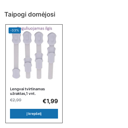
Taipogi domėjosi
-33%
Lengvai tvirtinamas
užraktas,1 vnt.
€
2,99
€
1,99
Į krepšelį