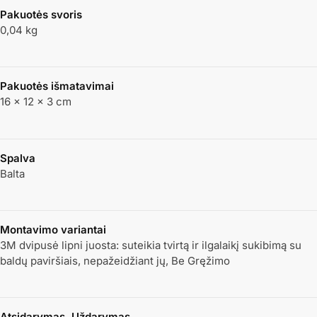
Pakuotės svoris
0,04 kg
Pakuotės išmatavimai
16 × 12 × 3 cm
Spalva
Balta
Montavimo variantai
3M dvipusė lipni juosta: suteikia tvirtą ir ilgalaikį sukibimą su
baldų paviršiais, nepažeidžiant jų, Be Gręžimo
Atsidarymas, Uždarymas