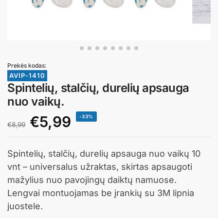
Prekės kodas:
AVIP-1410
Spintelių, stalčių, durelių apsauga
nuo vaikų.
€
5,99
-33%
€
8,99
Spintelių, stalčių, durelių apsauga nuo vaikų 10
vnt
– universalus užraktas, skirtas apsaugoti
mažylius nuo pavojingų daiktų namuose.
Lengvai montuojamas be įrankių su 3M lipnia
juostele.