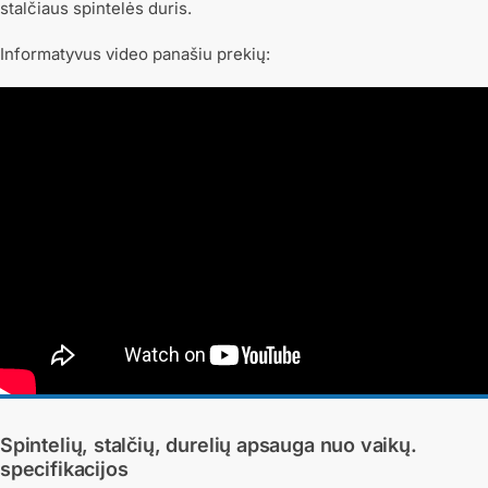
stalčiaus spintelės duris.
Informatyvus video panašiu prekių:
Spintelių, stalčių, durelių apsauga nuo vaikų.
specifikacijos