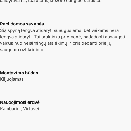
šaldytuvams, tualetams/klozeto dangčio užraktas
Papildomos savybės
Šią spyną lengva atidaryti suaugusiems, bet vaikams nėra
lengva atidaryti, Tai praktiška priemonė, padedanti apsaugoti
vaikus nuo nelaimingų atsitikimų ir prisidedanti prie jų
saugumo užtikrinimo
Montavimo būdas
Klijuojamas
Naudojimosi erdvė
Kambariui, Virtuvei