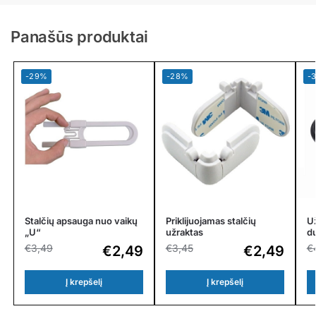
Panašūs produktai
-29%
-28%
-
Stalčių apsauga nuo vaikų
Priklijuojamas stalčių
Už
„U“
užraktas
d
€
3,49
€
3,45
€
€
2,49
€
2,49
Į krepšelį
Į krepšelį