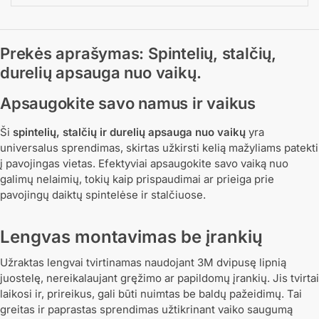
Prekės aprašymas: Spintelių, stalčių,
durelių apsauga nuo vaikų.
Apsaugokite savo namus ir vaikus
Ši
spintelių, stalčių ir durelių apsauga nuo vaikų
yra
universalus sprendimas, skirtas užkirsti kelią mažyliams patekti
į pavojingas vietas. Efektyviai apsaugokite savo vaiką nuo
galimų nelaimių, tokių kaip prispaudimai ar prieiga prie
pavojingų daiktų spintelėse ir stalčiuose.
Lengvas montavimas be įrankių
Užraktas lengvai tvirtinamas naudojant 3M dvipusę lipnią
juostelę, nereikalaujant gręžimo ar papildomų įrankių. Jis tvirtai
laikosi ir, prireikus, gali būti nuimtas be baldų pažeidimų. Tai
greitas ir paprastas sprendimas užtikrinant vaiko saugumą