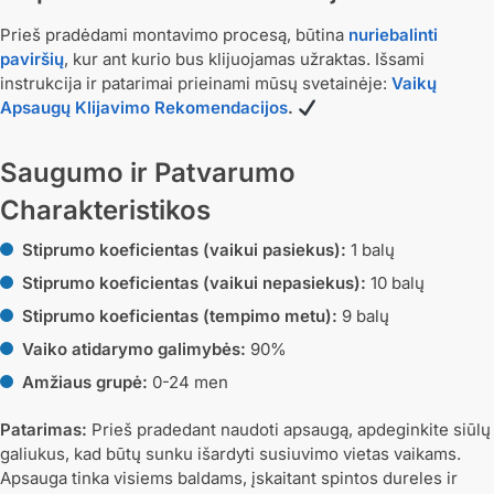
Prieš pradėdami montavimo procesą, būtina
nuriebalinti
paviršių
, kur ant kurio bus klijuojamas užraktas. Išsami
instrukcija ir patarimai prieinami mūsų svetainėje:
Vaikų
Apsaugų Klijavimo Rekomendacijos
.
Saugumo ir Patvarumo
Charakteristikos
Stiprumo koeficientas (vaikui pasiekus):
1 balų
Stiprumo koeficientas (vaikui nepasiekus):
10 balų
Stiprumo koeficientas (tempimo metu):
9 balų
Vaiko atidarymo galimybės:
90%
Amžiaus grupė:
0-24 men
Patarimas:
Prieš pradedant naudoti apsaugą, apdeginkite siūlų
galiukus, kad būtų sunku išardyti susiuvimo vietas vaikams.
Apsauga tinka visiems baldams, įskaitant spintos dureles ir