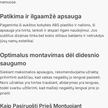
namuose.
Patikima ir ilgaamžė apsauga
Pagaminta iš aukštos kokybės ABS plastiko ir nailono, ši
apsauga yra tvirta, lanksti ir atspari ilgam naudojimui. Jos
subtilus dizainas tinka bet kokio stiliaus baldams ir netrukdys
jūsų namų estetikai.
Optimalus montavimas dėl didesnio
saugumo
Siekiant maksimalios apsaugos, rekomenduojama užraktą
pritvirtinti aukščiau, kad vaikas negalėtų jo lengvai pasiekti.
Nors užraktas yra tvirtas traukiant, atidarymas yra lengvas,
todėl svarbu užtikrinti, kad mažieji negalėtų lengvai prie jo
prieiti.
Kaip Pasiruošti Prieš Montuojant