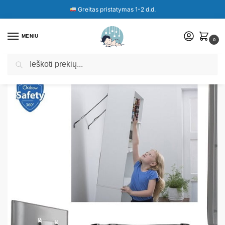
Greitas pristatymas 1-2 d.d.
MENIU
0
Ieškoti
Pradžia
Parduotuvė
Televizoriaus ir baldų saugos diržai