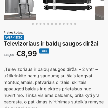
Prekės kodas:
AVIP-1830
Televizoriaus ir baldų saugos diržai
€
8,99
-31%
€
12,99
„Televizoriaus ir baldų saugos diržai – 2 vnt“ –
užtikrinkite namų saugumą su šiais lengvai
montuojamais, patvariais diržais, skirtais
apsaugoti baldus ir elektros prietaisus nuo
nuvirtimo. Tinka visiems baldams, pritaikyti yra
paprasta, o patikimas tvirtinimas suteikia ramybę