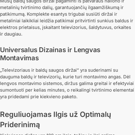
Mūsų baldų saugos diržai pagaminti iš patvaraus nailono ir
metalinių tvirtinimo dalių, garantuojančių ilgaamžiškumą ir
patikimumą. Komplekte esantys trigubai susiūti diržai ir
metaliniai laikikliai leidžia patikimai pritvirtinti sunkius baldus ir
elektros prietaisus, įskaitant televizorius, šaldytuvus, orkaites
ir daugiau.
Universalus Dizainas ir Lengvas
Montavimas
„Televizoriaus ir baldų saugos diržai“ yra suderinami su
dauguma baldų ir televizorių, kurie turi montavimo angas. Dėl
lengvos montavimo sistemos, diržus galima greitai ir efektyviai
sumontuoti per kelias minutes, o reikalingi tvirtinimo elementai
yra pridedami prie kiekvieno paketo.
Reguliuojamas Ilgis už Optimalų
Priderinimą