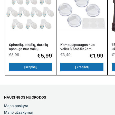
Spintelių, stalčių, durelių
Kampų apsaugos nuo
E
apsauga nuo vaikų.
vaiku 3.5×2.5x2cm.
už
€
8,99
€
3,49
€
€
5,99
€
1,99
Į krepšelį
Į krepšelį
NAUDINGOS NUORODOS
Mano paskyra
Mano užsakymai