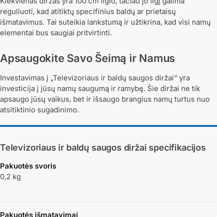
Kiekvienas diržas yra 100 cm ilgio, tačiau jo ilgį galima
reguliuoti, kad atitiktų specifinius baldų ar prietaisų
išmatavimus. Tai suteikia lankstumą ir užtikrina, kad visi namų
elementai bus saugiai pritvirtinti.
Apsaugokite Savo Šeimą ir Namus
Investavimas į „Televizoriaus ir baldų saugos diržai“ yra
investicija į jūsų namų saugumą ir ramybę. Šie diržai ne tik
apsaugo jūsų vaikus, bet ir išsaugo brangius namų turtus nuo
atsitiktinio sugadinimo.
Televizoriaus ir baldų saugos diržai
specifikacijos
Pakuotės svoris
0,2 kg
Pakuotės išmatavimai