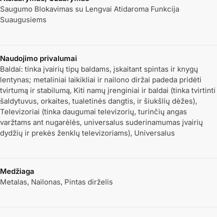
Saugumo Blokavimas su Lengvai Atidaroma Funkcija
Suaugusiems
Naudojimo privalumai
Baldai: tinka įvairių tipų baldams, įskaitant spintas ir knygų
lentynas; metaliniai laikikliai ir nailono diržai padeda pridėti
tvirtumą ir stabilumą, Kiti namų įrenginiai ir baldai (tinka tvirtinti
šaldytuvus, orkaites, tualetinės dangtis, ir šiukšlių dėžes),
Televizoriai (tinka daugumai televizorių, turinčių angas
varžtams ant nugarėlės, universalus suderinamumas įvairių
dydžių ir prekės ženklų televizoriams), Universalus
Medžiaga
Metalas, Nailonas, Pintas dirželis