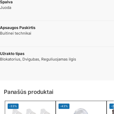
Spalva
Juoda
Apsaugos Paskirtis
Buitinei technikai
Užrakto tipas
Blokatorius, Dvigubas, Reguliuojamas ilgis
Panašūs produktai
-33%
-43%
-